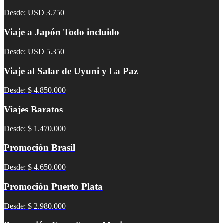
Desde: USD 3.750
Viaje a Japón Todo incluido
Desde: USD 5.350
Viaje al Salar de Uyuni y La Paz
Desde: $ 4.850.000
Viajes Baratos
Desde: $ 1.470.000
Promoción Brasil
Desde: $ 4.650.000
Promoción Puerto Plata
Desde: $ 2.980.000