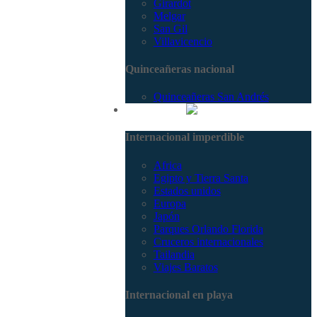
Girardot
Melgar
San Gil
Villavicencio
Quinceañeras nacional
Quinceañeras San Andrés
Internacional
Internacional imperdible
Africa
Egipto y Tierra Santa
Estados unidos
Europa
Japón
Parques Orlando Florida
Cruceros internacionales
Tailandia
Viajes Baratos
Internacional en playa