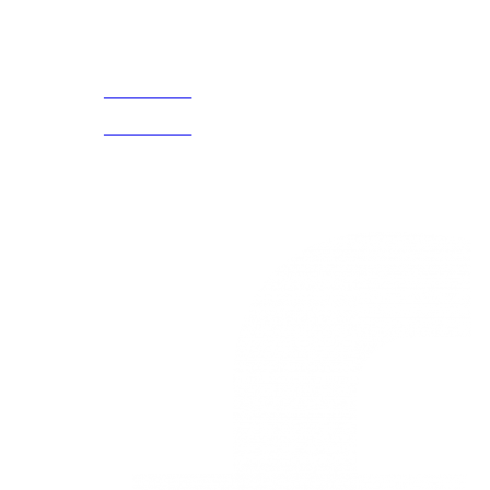
Acerca de
CELULAR Y WHATSAPP
nosotros
3168770630
(601) 530
5586
3168785400
3168770630
Nuestras redes