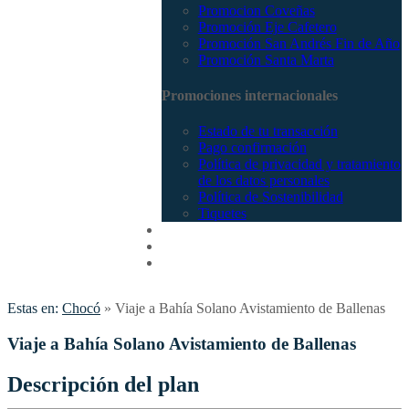
Promocion Coveñas
Promoción Eje Cafetero
Promoción San Andrés Fin de Año
Promoción Santa Marta
Promociones internacionales
Estado de tu transacción
Pago confirmación
Política de privacidad y tratamiento
de los datos personales
Política de Sostenibilidad
Tiquetes
Cotizar
Vuelos
Contactenos
Estas en:
Chocó
»
Viaje a Bahía Solano Avistamiento de Ballenas
Viaje a Bahía Solano Avistamiento de Ballenas
Descripción del plan