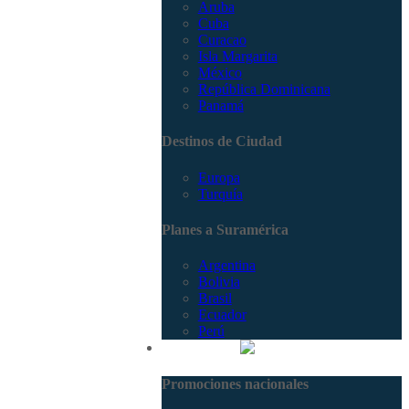
Aruba
Cuba
Curacao
Isla Margarita
México
República Dominicana
Panamá
Destinos de Ciudad
Europa
Turquía
Planes a Suramérica
Argentina
Bolivia
Brasil
Ecuador
Perú
Promociones
Promociones nacionales