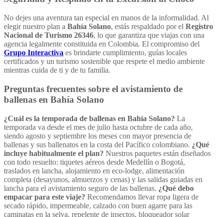
No dejes una aventura tan especial en manos de la informalidad. Al
elegir nuestro plan a
Bahía Solano
, estás respaldado por el
Registro
Nacional de Turismo 26346
, lo que garantiza que viajas con una
agencia legalmente constituida en Colombia. El compromiso del
Grupo Interactiva
es brindarte cumplimiento, guías locales
certificados y un turismo sostenible que respete el medio ambiente
mientras cuida de ti y de tu familia.
Preguntas frecuentes sobre el avistamiento de
ballenas en Bahía Solano
¿Cuál es la temporada de ballenas en Bahía Solano?
La
temporada va desde el mes de julio hasta octubre de cada año,
siendo agosto y septiembre los meses con mayor presencia de
ballenas y sus ballenatos en la costa del Pacífico colombiano.
¿Qué
incluye habitualmente el plan?
Nuestros paquetes están diseñados
con todo resuelto: tiquetes aéreos desde Medellín o Bogotá,
traslados en lancha, alojamiento en eco-lodge, alimentación
completa (desayunos, almuerzos y cenas) y las salidas guiadas en
lancha para el avistamiento seguro de las ballenas.
¿Qué debo
empacar para este viaje?
Recomendamos llevar ropa ligera de
secado rápido, impermeable, calzado con buen agarre para las
caminatas en la selva, repelente de insectos, bloqueador solar