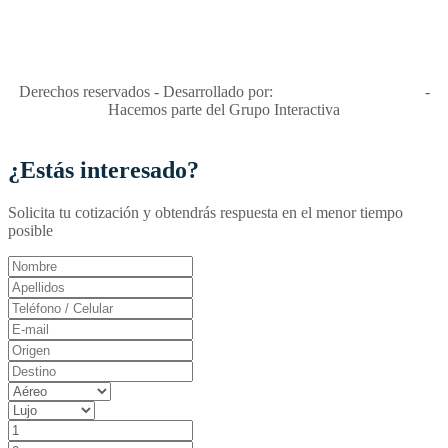
"Viajes Interactiva SAS - Nit 900.460.613-2, amiga de los niños y
niñas y enemiga de su explotación y de su abuso sexual."
Apóyamos la ley 679 que penaliza estos delitos en Colombia"
RNT No. 26346
Derechos reservados - Desarrollado por:
T&T Interactiva S.A.S
-
Hacemos parte del Grupo Interactiva
¿Estás interesado?
Solicita tu cotización y obtendrás respuesta en el menor tiempo
posible