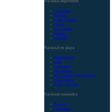
Nacional imperdible
3168785400
Amazonas
Bogotá
Caño Cristales
Chocó
Eje cafetero
Guajira
Medellín
Nacional en playa
Barranquilla
Barú
Cartagena
Isla Múcura
San Andrés y Providencia
Santa Marta
Tolú y coveñas
Nacional romántico
Boyacá
Capurganá