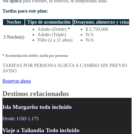
No aplica
para Puentes, ni festivos, ni temporadas altas.
Tarifas para este plan:
Noches
Tipo de acomodación
Desayuno, almuerzo y cena
Temporada
Adulto (Doble)
*
$ 2.750.000
baja
Adulto (Triple)
N/A
3 Noche(s)
–
Niño (2 a 11 años)
N/A
Tarifas
por
noches
* Acomodación doble, tarifa por persona
y
TARIFAS POR PERSONA SUJETA A CAMBIO SIN PREVIO
tipo
AVISO
de
acomodación
Reservar ahora
Destinos relacionados
Isla Margarita todo incluido
Desde: USD 1.175
Viaje a Tailandia Todo incluido