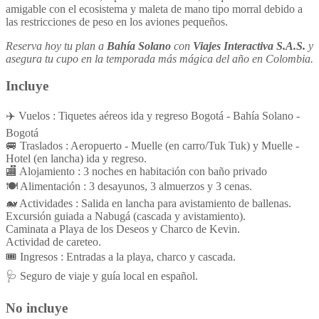
amigable con el ecosistema y maleta de mano tipo morral debido a
las restricciones de peso en los aviones pequeños.
Reserva hoy tu plan a
Bahía Solano
con
Viajes Interactiva S.A.S.
y
asegura tu cupo en la temporada más mágica del año en Colombia.
Incluye
✈️ Vuelos : Tiquetes aéreos ida y regreso Bogotá - Bahía Solano -
Bogotá
🚐 Traslados : Aeropuerto - Muelle (en carro/Tuk Tuk) y Muelle -
Hotel (en lancha) ida y regreso.
🏬 Alojamiento : 3 noches en habitación con baño privado
🍽️ Alimentación : 3 desayunos, 3 almuerzos y 3 cenas.
🐋 Actividades : Salida en lancha para avistamiento de ballenas.
Excursión guiada a Nabugá (cascada y avistamiento).
Caminata a Playa de los Deseos y Charco de Kevin.
Actividad de careteo.
🎟️ Ingresos : Entradas a la playa, charco y cascada.
🩺 Seguro de viaje y guía local en español.
No incluye