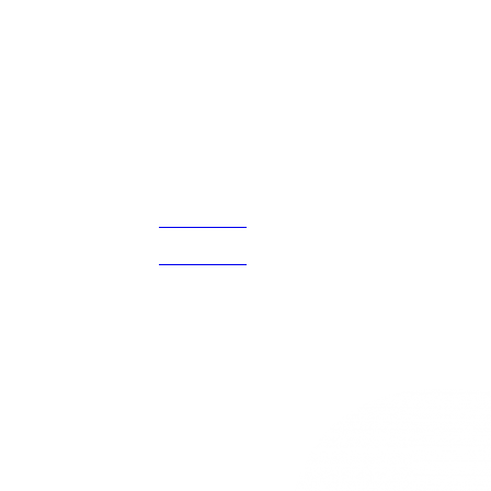
Disfruta
Cada Experiencia
¡Encuentra tu propio lugar en el Mundo!
Acerca de
CELULAR Y WHATSAPP
nosotros
3168770630
(601) 530 5586
3168785400
3168770630
Nuestras redes