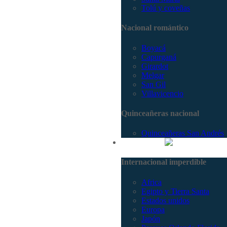
Tolú y coveñas
Nacional romántico
Boyacá
Capurganá
Girardot
Melgar
San Gil
Villavicencio
Quinceañeras nacional
Quinceañeras San Andrés
Internacional
Internacional imperdible
Africa
Egipto y Tierra Santa
Estados unidos
Europa
Japón