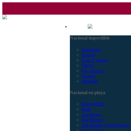
(601) 530 5586 - 3168770630
Nacional
3168785400
Nacional imperdible
Amazonas
Bogotá
Caño Cristales
Chocó
Eje cafetero
Guajira
Medellín
Nacional en playa
Barranquilla
Barú
Cartagena
Isla Múcura
San Andrés y Providencia
Santa Marta