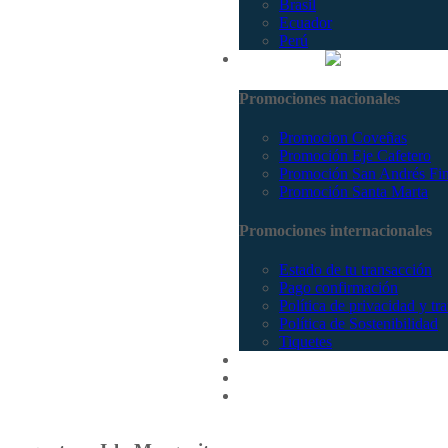
Brasil
Ecuador
Perú
Promociones
Promociones nacionales
Promocion Coveñas
Promoción Eje Cafetero
Promoción San Andrés Fi
Promoción Santa Marta
Promociones internacionales
Estado de tu transacción
Pago confirmación
Política de privacidad y tr
Política de Sostenibilidad
Tiquetes
Cotizar
Vuelos
Contactenos