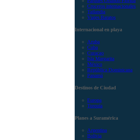
Parques Orlando Florida
Cruceros internacionales
Tailandia
Viajes Baratos
Internacional en playa
Aruba
Cuba
Curacao
Isla Margarita
México
República Dominicana
Panamá
Destinos de Ciudad
Europa
Turquía
Planes a Suramérica
Argentina
Bolivia