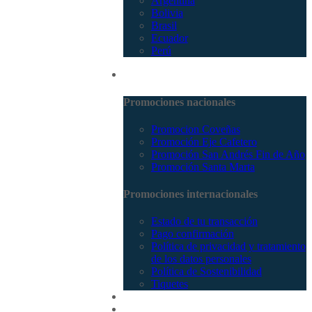
Argentina
Bolivia
Brasil
Ecuador
Perú
Promociones
Promociones nacionales
Promocion Coveñas
Promoción Eje Cafetero
Promoción San Andrés Fin de Año
Promoción Santa Marta
Promociones internacionales
Estado de tu transacción
Pago confirmación
Política de privacidad y tratamiento
de los datos personales
Política de Sostenibilidad
Tiquetes
Cotizar
Vuelos