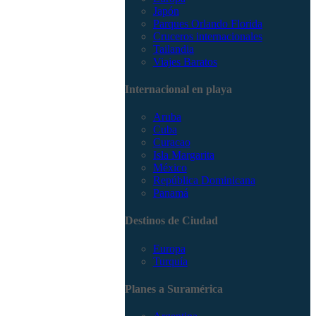
Japón
Parques Orlando Florida
Cruceros internacionales
Tailandia
Viajes Baratos
Internacional en playa
Aruba
Cuba
Curacao
Isla Margarita
México
República Dominicana
Panamá
Destinos de Ciudad
Europa
Turquía
Planes a Suramérica