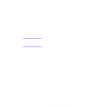
¡Encuentra tu propio lugar en el Mundo!
Acerca de
CELULAR Y WHATSAPP
nosotros
3168770630
(601) 530
5586
3168785400
3168770630
Nuestras redes