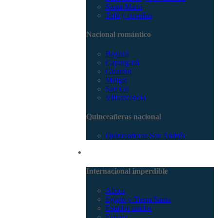
Santa Marta
Tolú y coveñas
Nacional romántico
Boyacá
Capurganá
Girardot
Melgar
San Gil
Villavicencio
Quinceañeras nacional
Quinceañeras San Andrés
Internacional
Internacional imperdible
Africa
Egipto y Tierra Santa
Estados unidos
Europa