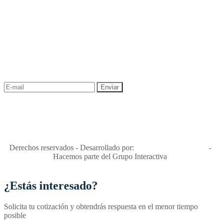
NEWSLETTER
¡Recibe las mejores promociones para tus viajes,
descuentos y ofertas!
"Viajes Interactiva SAS - Nit 900.460.613-2, amiga de los niños y
niñas y enemiga de su explotación y de su abuso sexual."
Apóyamos la ley 679 que penaliza estos delitos en Colombia"
RNT No. 26346
Derechos reservados - Desarrollado por:
T&T Interactiva S.A.S
-
Hacemos parte del Grupo Interactiva
¿Estás interesado?
Solicita tu cotización y obtendrás respuesta en el menor tiempo
posible