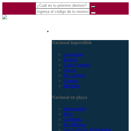
(601) 530 5586 -
Nacional
3168770630
3168785400
Nacional imperdible
Amazonas
Bogotá
Caño Cristales
Chocó
Eje cafetero
Guajira
Medellín
Nacional en playa
Barranquilla
Barú
Cartagena
Isla Múcura
San Andrés y Providencia