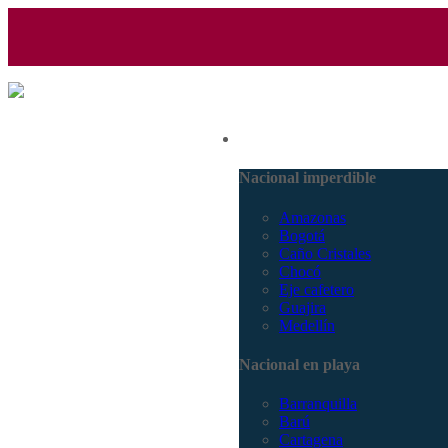
(601) 530 5586 - 3168770630
Nacional
3168785400
Nacional imperdible
Amazonas
Bogotá
Caño Cristales
Chocó
Eje cafetero
Guajira
Medellín
Nacional en playa
Barranquilla
Barú
Cartagena