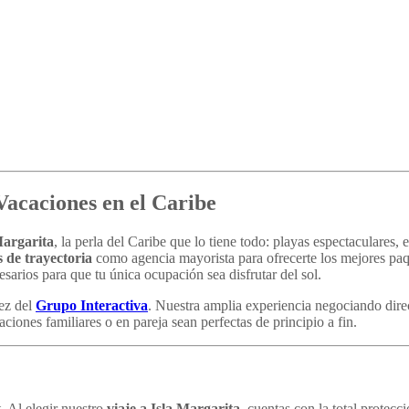
Vacaciones en el Caribe
Margarita
, la perla del Caribe que lo tiene todo: playas espectaculares
 de trayectoria
como agencia mayorista para ofrecerte los mejores paqu
cesarios para que tu única ocupación sea disfrutar del sol.
dez del
Grupo Interactiva
. Nuestra amplia experiencia negociando direc
ciones familiares o en pareja sean perfectas de principio a fin.
. Al elegir nuestro
viaje a Isla Margarita
, cuentas con la total protecc