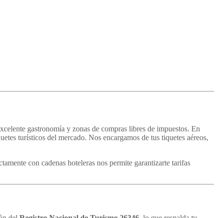
, excelente gastronomía y zonas de compras libres de impuestos. En
etes turísticos del mercado. Nos encargamos de tus tiquetes aéreos,
tamente con cadenas hoteleras nos permite garantizarte tarifas
ión del
Registro Nacional de Turismo 26346
, lo que respalda tu