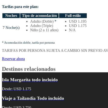
Tarifas para este plan:
Noches
Tipo de acomodación
Full estilo
Temporada
Adulto (Doble)
*
USD 1.195
baja
Adulto (Triple)
USD 1.175
7 Noche(s)
–
Niño (2 a 11 años)
N/A
Tarifas
por
noches
* Acomodación doble, tarifa por persona
y
TARIFAS POR PERSONA SUJETA A CAMBIO SIN PREVIO A
tipo
de
Reservar ahora
acomodación
Destinos relacionados
Isla Margarita todo incluido
Desde: USD 1.175
Viaje a Tailandia Todo incluido
Desde: USD 3.750