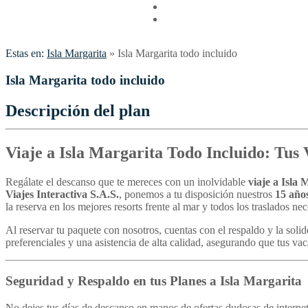
Vuelos
Contactenos
Estas en:
Isla Margarita
»
Isla Margarita todo incluido
Isla Margarita todo incluido
Descripción del plan
Viaje a Isla Margarita Todo Incluido: Tus 
Regálate el descanso que te mereces con un inolvidable
viaje a Isla 
Viajes Interactiva S.A.S.
, ponemos a tu disposición nuestros
15 años
la reserva en los mejores resorts frente al mar y todos los traslados ne
Al reservar tu paquete con nosotros, cuentas con el respaldo y la soli
preferenciales y una asistencia de alta calidad, asegurando que tus vaca
Seguridad y Respaldo en tus Planes a Isla Margarita
No dejes tus días de descanso en manos de ofertas dudosas de internet