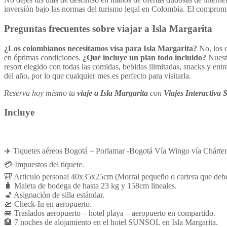
inversión bajo las normas del turismo legal en Colombia. El comprom
Preguntas frecuentes sobre viajar a Isla Margarita
¿Los colombianos necesitamos visa para Isla Margarita?
No, los c
en óptimas condiciones.
¿Qué incluye un plan todo incluido?
Nuestr
resort elegido con todas las comidas, bebidas ilimitadas, snacks y entr
del año, por lo que cualquier mes es perfecto para visitarla.
Reserva hoy mismo tu
viaje a Isla Margarita
con
Viajes Interactiva 
Incluye
✈️ Tiquetes aéreos Bogotá – Porlamar -Bogotá Vía Wingo vía Chárter
💳 Impuestos del tiquete.
🎒 Articulo personal 40x35x25cm (Morral pequeño o cartera que debe 
🧳 Maleta de bodega de hasta 23 kg y 158cm lineales.
💺 Asignación de silla estándar.
🛫 Check-In en aeropuerto.
🚐 Traslados aeropuerto – hotel playa – aeropuerto en compartido.
🏨 7 noches de alojamiento en el hotel SUNSOL en Isla Margarita.