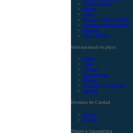
Estados unidos
Europa
Japón
Parques Orlando Florida
Cruceros internacionales
Tailandia
Viajes Baratos
Internacional en playa
Aruba
Cuba
Curacao
Isla Margarita
México
República Dominicana
Panamá
Destinos de Ciudad
Europa
Turquía
Planes a Suramérica