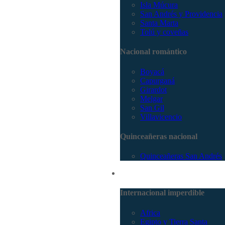
Isla Múcura
San Andrés y Providencia
Santa Marta
Tolú y coveñas
Nacional romántico
Boyacá
Capurganá
Girardot
Melgar
San Gil
Villavicencio
Quinceañeras nacional
Quinceañeras San Andrés
Internacional
Internacional imperdible
Africa
Egipto y Tierra Santa