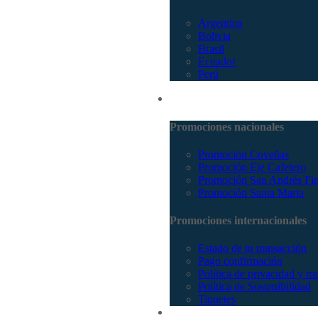
Argentina
Bolivia
Brasil
Ecuador
Perú
Promociones
Promociones nacionales
Promocion Coveñas
Promoción Eje Cafetero
Promoción San Andrés Fi
Promoción Santa Marta
Promociones internacionales
Estado de tu transacción
Pago confirmación
Política de privacidad y tr
Política de Sostenibilidad
Tiquetes
Cotizar