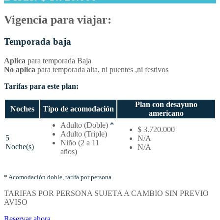
Vigencia para viajar:
Temporada baja
Aplica
para temporada Baja
No aplica
para temporada alta, ni puentes ,ni festivos
Tarifas para este plan:
Plan con desayuno
Noches
Tipo de acomodación
americano
Temporada
Adulto (Doble)
*
$ 3.720.000
baja
Adulto (Triple)
5
N/A
–
Niño (2 a 11
Noche(s)
N/A
Tarifas
años)
por
noches
y
* Acomodación doble, tarifa por persona
tipo
TARIFAS POR PERSONA SUJETA A CAMBIO SIN PREVIO
de
AVISO
acomodación
Reservar ahora