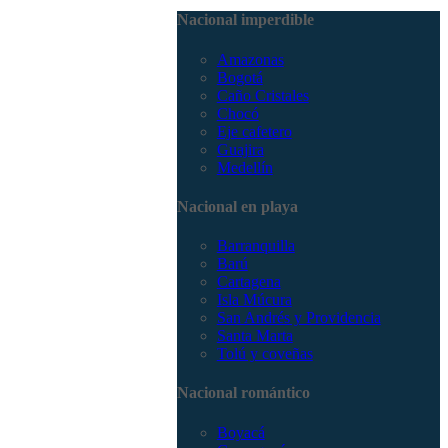
3168785400
Nacional imperdible
Amazonas
Bogotá
Caño Cristales
Chocó
Eje cafetero
Guajira
Medellín
Nacional en playa
Barranquilla
Barú
Cartagena
Isla Múcura
San Andrés y Providencia
Santa Marta
Tolú y coveñas
Nacional romántico
Boyacá