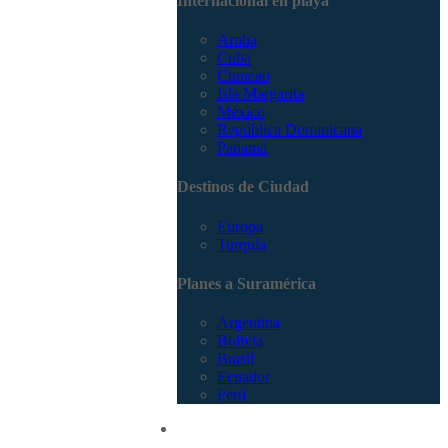
Internacional en playa
Aruba
Cuba
Curacao
Isla Margarita
México
República Dominicana
Panamá
Destinos de Ciudad
Europa
Turquía
Planes a Suramérica
Argentina
Bolivia
Brasil
Ecuador
Perú
Promociones