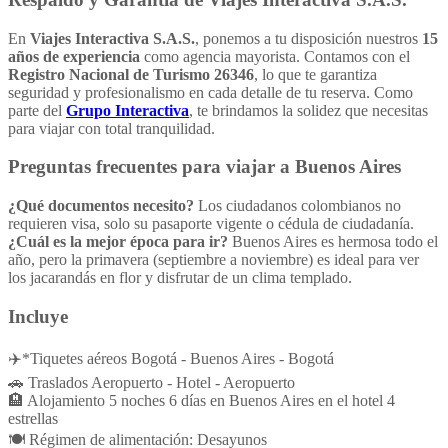
En
Viajes Interactiva S.A.S.
, ponemos a tu disposición nuestros
15
años de experiencia
como agencia mayorista. Contamos con el
Registro Nacional de Turismo 26346
, lo que te garantiza
seguridad y profesionalismo en cada detalle de tu reserva. Como
parte del
Grupo Interactiva
, te brindamos la solidez que necesitas
para viajar con total tranquilidad.
Preguntas frecuentes para viajar a Buenos Aires
¿Qué documentos necesito?
Los ciudadanos colombianos no
requieren visa, solo su pasaporte vigente o cédula de ciudadanía.
¿Cuál es la mejor época para ir?
Buenos Aires es hermosa todo el
año, pero la primavera (septiembre a noviembre) es ideal para ver
los jacarandás en flor y disfrutar de un clima templado.
Incluye
✈️*Tiquetes aéreos Bogotá - Buenos Aires - Bogotá
🚗 Traslados Aeropuerto - Hotel - Aeropuerto
🏨 Alojamiento 5 noches 6 días en Buenos Aires en el hotel 4
estrellas
🍽️ Régimen de alimentación: Desayunos