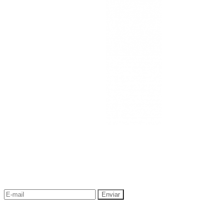
NEWSLETTER
¡Recibe las mejores promociones para tus viajes,
descuentos y ofertas!
"Viajes Interactiva SAS - Nit 900.460.613-2, amiga de los niños y
niñas y enemiga de su explotación y de su abuso sexual."