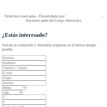
Apóyamos la ley 679 que penaliza estos delitos en Colombia"
RNT No. 26346
Derechos reservados - Desarrollado por:
T&T Interactiva S.A.S
-
Hacemos parte del Grupo Interactiva
¿Estás interesado?
Solicita tu cotización y obtendrás respuesta en el menor tiempo
posible