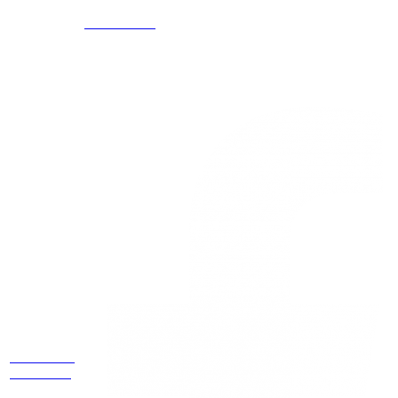
5586
3168785400
3168770630
Nuestras redes
Estamos
ubicados
Cr 14 # 94-
44 OF 602