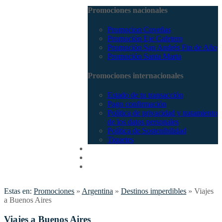
Promociones nacionales
Promocion Coveñas
Promoción Eje Cafetero
Promoción San Andrés Fin de Año
Promoción Santa Marta
Promociones internacionales
Estado de tu transacción
Pago confirmación
Política de privacidad y tratamiento
de los datos personales
Política de Sostenibilidad
Tiquetes
Cotizar
Vuelos
Contactenos
Estas en:
Promociones
»
Argentina
»
Destinos imperdibles
»
Viajes
a Buenos Aires
Viajes a Buenos Aires