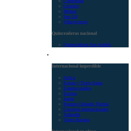
Capurganá
Girardot
Melgar
San Gil
Villavicencio
Quinceañeras nacional
Quinceañeras San Andrés
Internacional
Internacional imperdible
Africa
Egipto y Tierra Santa
Estados unidos
Europa
Japón
Parques Orlando Florida
Cruceros internacionales
Tailandia
Viajes Baratos