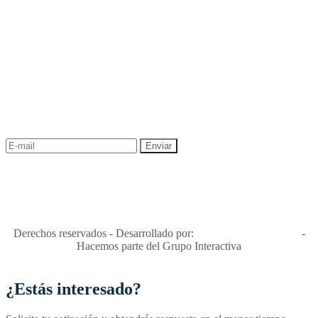
NEWSLETTER
¡Recibe las mejores promociones para tus viajes,
descuentos y ofertas!
"Viajes Interactiva SAS - Nit 900.460.613-2, amiga de los niños y
niñas y enemiga de su explotación y de su abuso sexual."
Apóyamos la ley 679 que penaliza estos delitos en Colombia"
RNT No. 26346
Derechos reservados - Desarrollado por:
T&T Interactiva S.A.S
-
Hacemos parte del Grupo Interactiva
¿Estás interesado?