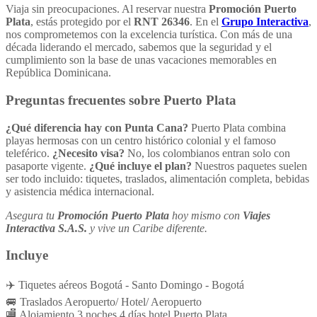
Viaja sin preocupaciones. Al reservar nuestra
Promoción Puerto
Plata
, estás protegido por el
RNT 26346
. En el
Grupo Interactiva
,
nos comprometemos con la excelencia turística. Con más de una
década liderando el mercado, sabemos que la seguridad y el
cumplimiento son la base de unas vacaciones memorables en
República Dominicana.
Preguntas frecuentes sobre Puerto Plata
¿Qué diferencia hay con Punta Cana?
Puerto Plata combina
playas hermosas con un centro histórico colonial y el famoso
teleférico.
¿Necesito visa?
No, los colombianos entran solo con
pasaporte vigente.
¿Qué incluye el plan?
Nuestros paquetes suelen
ser todo incluido: tiquetes, traslados, alimentación completa, bebidas
y asistencia médica internacional.
Asegura tu
Promoción Puerto Plata
hoy mismo con
Viajes
Interactiva S.A.S.
y vive un Caribe diferente.
Incluye
✈️ Tiquetes aéreos Bogotá - Santo Domingo - Bogotá
🚐 Traslados Aeropuerto/ Hotel/ Aeropuerto
🏬 Alojamiento 3 noches 4 días hotel Puerto Plata