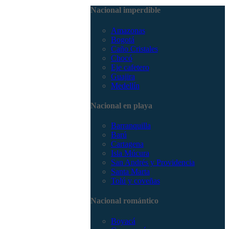
3168785400
Nacional imperdible
Amazonas
Bogotá
Caño Cristales
Chocó
Eje cafetero
Guajira
Medellín
Nacional en playa
Barranquilla
Barú
Cartagena
Isla Múcura
San Andrés y Providencia
Santa Marta
Tolú y coveñas
Nacional romántico
Boyacá