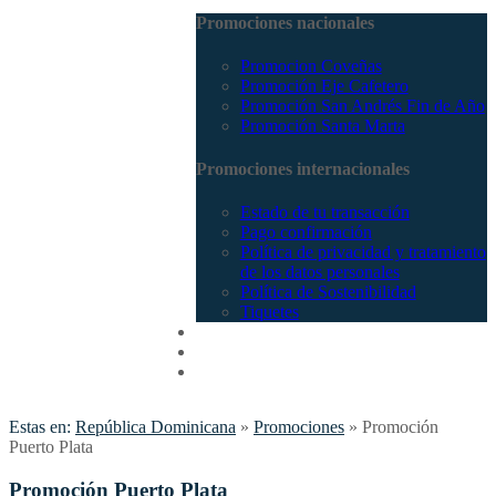
Promociones nacionales
Promocion Coveñas
Promoción Eje Cafetero
Promoción San Andrés Fin de Año
Promoción Santa Marta
Promociones internacionales
Estado de tu transacción
Pago confirmación
Política de privacidad y tratamiento
de los datos personales
Política de Sostenibilidad
Tiquetes
Cotizar
Vuelos
Contactenos
Estas en:
República Dominicana
»
Promociones
»
Promoción
Puerto Plata
Promoción Puerto Plata