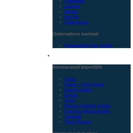
Capurganá
Girardot
Melgar
San Gil
Villavicencio
Quinceañeras nacional
Quinceañeras San Andrés
Internacional
Internacional imperdible
Africa
Egipto y Tierra Santa
Estados unidos
Europa
Japón
Parques Orlando Florida
Cruceros internacionales
Tailandia
Viajes Baratos