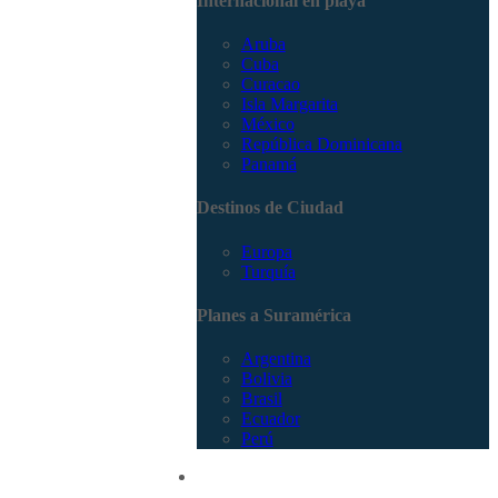
Internacional en playa
Aruba
Cuba
Curacao
Isla Margarita
México
República Dominicana
Panamá
Destinos de Ciudad
Europa
Turquía
Planes a Suramérica
Argentina
Bolivia
Brasil
Ecuador
Perú
Promociones