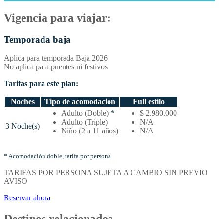
Vigencia para viajar:
Temporada baja
Aplica para temporada Baja 2026
No aplica para puentes ni festivos
Tarifas para este plan:
Noches
Tipo de acomodación
Full estilo
Temporada
Adulto (Doble)
*
$ 2.980.000
baja
Adulto (Triple)
N/A
3 Noche(s)
–
Niño (2 a 11 años)
N/A
Tarifas
por
noches
* Acomodación doble, tarifa por persona
y
TARIFAS POR PERSONA SUJETA A CAMBIO SIN PREVIO
tipo
AVISO
de
acomodación
Reservar ahora
Destinos relacionados