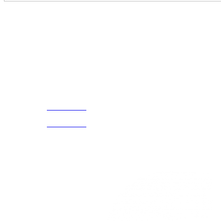
Disfruta
Cada Experiencia
¡Encuentra tu propio lugar en el Mundo!
Acerca de
CELULAR Y WHATSAPP
nosotros
3168770630
(601) 530
5586
3168785400
3168770630
Nuestras redes