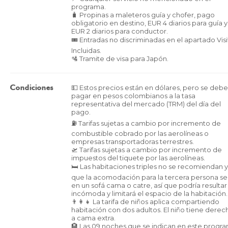
programa.
🧳 Propinas a maleteros guía y chofer, pago
obligatorio en destino, EUR 4 diarios para guía y
EUR 2 diarios para conductor.
🎟️ Entradas no discriminadas en el apartado Visi
Incluidas.
🛂 Tramite de visa para Japón.
💵 Estos precios están en dólares, pero se deb
Condiciones
pagar en pesos colombianos a la tasa
representativa del mercado (TRM) del día del
pago.
⛽ Tarifas sujetas a cambio por incremento de
combustible cobrado por las aerolíneas o
empresas transportadoras terrestres.
🛫 Tarifas sujetas a cambio por incremento de
impuestos del tiquete por las aerolíneas.
🛏️ Las habitaciones triples no se recomiendan 
que la acomodación para la tercera persona se
en un sofá cama o catre, así que podría resultar
incómoda y limitará el espacio de la habitación.
👨‍👩‍👧 La tarifa de niños aplica compartiendo
habitación con dos adultos. El niño tiene derec
a cama extra.
🏨 Las 09 noches que se indican en este progr