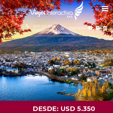
(601) 530 5586 -
3168785400
3168770630
DESDE: USD 5.350