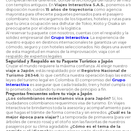
completamente diferente, donde la tecnología del futuro se mez
con templos antiguos. En
Viajes Interactiva S.A.S.
, ponemos a t
disposición nuestros
15 años de trayectoria
como agencia
mayorista para ofrecerte paquetes pensados para el pasajero
colombiano. Nos encargamos de los tiquetes, hoteles y rutas para
que tu única ocupación sea disfrutar de Tokio, Kioto y Osaka sin
preocuparte por el idioma o la logística.
Al reservar tu paquete con nosotros, cuentas con el respaldo y la
solidez empresarial del
Grupo Interactiva
. La experiencia de
nuestro equipo en destinos internacionales te garantiza un viaje
cómodo, seguro y con hoteles seleccionados. No dejes una avent
de esta magnitud en manos de la improvisación; viaja con el
respaldo de expertos legales.
Seguridad y Respaldo en tu Paquete Turístico a Japón
Cruzar el mundo requiere la máxima confianza. Al elegir nuestro
viaje a Japón
, estás respaldado por el
Registro Nacional de
Turismo 26346
, lo que certifica nuestra operación bajo las estri
leyes del turismo legal en Colombia. El compromiso del
Grupo
Interactiva
es asegurar que cada traslado, tren y hotel cumpla c
lo prometido, cuidando tu inversión de principio a fin.
Preguntas frecuentes sobre tu viaje a Japón
¿Los colombianos necesitamos visa para Japón?
Sí, los
ciudadanos colombianos requerimos visa de turismo. En Viajes
Interactiva te brindamos toda la asesoría y acompañamiento para
que hagas el trámite de forma correcta y sin enredos.
¿Cuál es la
mejor época para viajar?
La temporada de primavera (para ver 
árboles de cerezo rosa) y el otoño son las favoritas de nuestros
pasajeros por su clima agradable.
¿Cómo es el tema de la