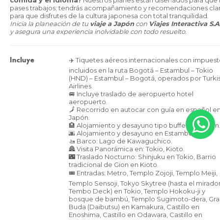
comida y el idioma?
Nuestros planes están diseñados para que
pases trabajos; tendrás acompañamiento y recomendaciones cla
para que disfrutes de la cultura japonesa con total tranquilidad.
Inicia la planeación de tu
viaje a Japón
con
Viajes Interactiva S.A
y asegura una experiencia inolvidable con todo resuelto.
✈️ Tiquetes aéreos internacionales con impuest
Incluye
incluidos en la ruta Bogotá – Estambul – Tokio
(HND) – Estambul – Bogotá, operados por Turki
Airlines.
🚐 Incluye traslado de aeropuerto hotel
aeropuerto.
🗾 Recorrido en autocar con guía en español e
Japón.
🏨 Alojamiento y desayuno tipo buffet en Japón
🌆 Alojamiento y desayuno en Estambul.
🚤 Barco: Lago de Kawaguchico.
🏯 Visita Panorámica en: Tokio, Kioto.
🌃 Traslado Nocturno: Shinjuku en Tokio, Barrio
tradicional de Gion en Kioto.
🎟️ Entradas: Metro, Templo Zojoji, Templo Meiji,
Templo Sensoji, Tokyo Skytree (hasta el mirado
Tembo Deck) en Tokio, Templo Hokoku-ji y
bosque de bambú, Templo Sugimoto-dera, Gra
Buda (Daibutsu) en Kamakura, Castillo en
Enoshima, Castillo en Odawara, Castillo en