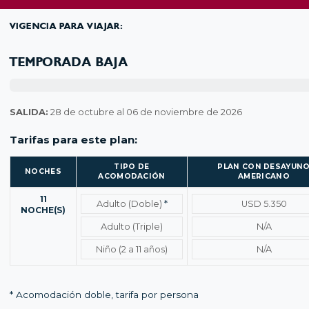
VIGENCIA PARA VIAJAR:
TEMPORADA BAJA
SALIDA:
28 de octubre al 06 de noviembre de 2026
Tarifas para este plan:
TIPO DE
PLAN CON DESAYUN
NOCHES
ACOMODACIÓN
AMERICANO
Temporada baja – Tarifas por noches y tipo de acomodación
11
Adulto (Doble)
*
USD 5.350
NOCHE(S)
Adulto (Triple)
N/A
Niño (2 a 11 años)
N/A
* Acomodación doble, tarifa por persona