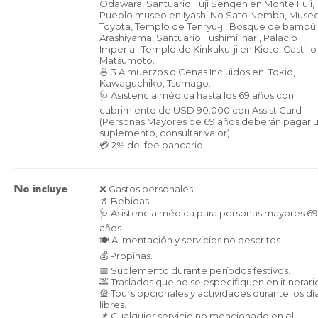
Odawara, Santuario Fuji Sengen en Monte Fuji,
Pueblo museo en Iyashi No Sato Nemba, Muse
Toyota, Templo de Tenryu-ji, Bosque de bambú
Arashiyama, Santuario Fushimi Inari, Palacio
Imperial, Templo de Kinkaku-ji en Kioto, Castill
Matsumoto.
🍜 3 Almuerzos o Cenas Incluidos en: Tokio,
Kawaguchiko, Tsumago.
🩺 Asistencia médica hasta los 69 años con
cubrimiento de USD 90.000 con Assist Card
(Personas Mayores de 69 años deberán pagar 
suplemento, consultar valor).
💳 2% del fee bancario.
❌ Gastos personales.
No incluye
🥤 Bebidas.
🩺 Asistencia médica para personas mayores 69
años.
🍽️ Alimentación y servicios no descritos.
💰 Propinas.
📅 Suplemento durante períodos festivos.
🚕 Traslados que no se especifiquen en itinerari
🎡 Tours opcionales y actividades durante los dí
libres.
📌 Cualquier servicio no mencionado en el