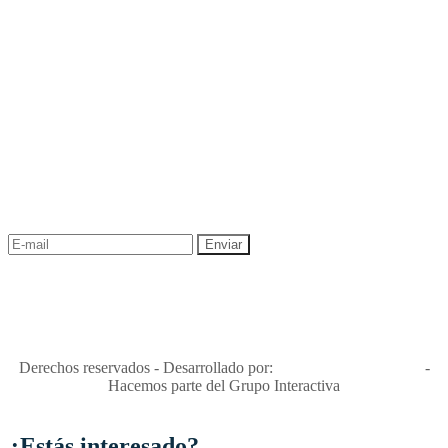
NEWSLETTER
¡Recibe las mejores promociones para tus viajes,
descuentos y ofertas!
"Viajes Interactiva SAS - Nit 900.460.613-2, amiga de los niños y
niñas y enemiga de su explotación y de su abuso sexual."
Apóyamos la ley 679 que penaliza estos delitos en Colombia"
RNT No. 26346
Derechos reservados - Desarrollado por:
T&T Interactiva S.A.S
-
Hacemos parte del Grupo Interactiva
¿Estás interesado?