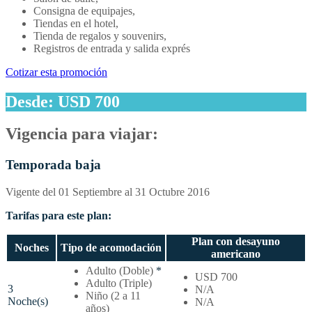
Consigna de equipajes,
Tiendas en el hotel,
Tienda de regalos y souvenirs,
Registros de entrada y salida exprés
Cotizar esta promoción
Desde: USD 700
Vigencia para viajar:
Temporada baja
Vigente del 01 Septiembre al 31 Octubre 2016
Tarifas para este plan:
Plan con desayuno
Noches
Tipo de acomodación
americano
Temporada
Adulto (Doble)
*
USD 700
baja
Adulto (Triple)
3
N/A
–
Niño (2 a 11
Noche(s)
N/A
Tarifas
años)