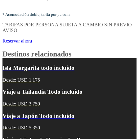
por
noches
y
* Acomodación doble, tarifa por persona
tipo
TARIFAS POR PERSONA SUJETA A CAMBIO SIN PREVIO
de
AVISO
acomodación
Reservar ahora
Destinos relacionados
Isla Margarita todo incluido
Desde: USD 1.175
Viaje a Tailandia Todo incluido
Desde: USD 3.750
Viaje a Japón Todo incluido
Desde: USD 5.350