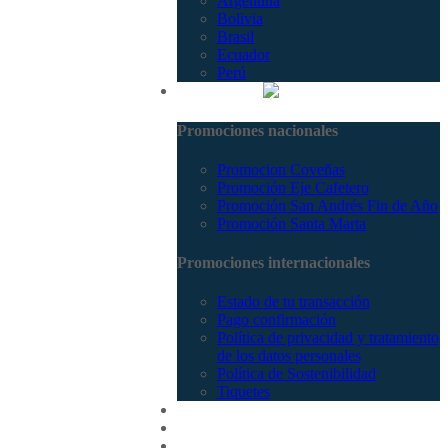
Argentina
Bolivia
Brasil
Ecuador
Perú
Promociones
Promociones nacionales
Promocion Coveñas
Promoción Eje Cafetero
Promoción San Andrés Fin de Año
Promoción Santa Marta
Promociones internacionales
Estado de tu transacción
Pago confirmación
Política de privacidad y tratamiento
de los datos personales
Política de Sostenibilidad
Tiquetes
Cotizar
Vuelos
Contactenos