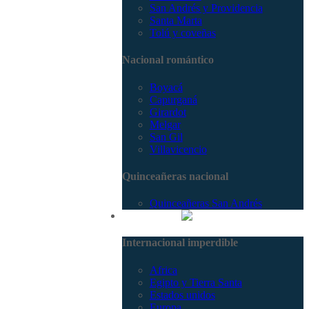
San Andrés y Providencia
Santa Marta
Tolú y coveñas
Nacional romántico
Boyacá
Capurganá
Girardot
Melgar
San Gil
Villavicencio
Quinceañeras nacional
Quinceañeras San Andrés
Internacional
Internacional imperdible
Africa
Egipto y Tierra Santa
Estados unidos
Europa