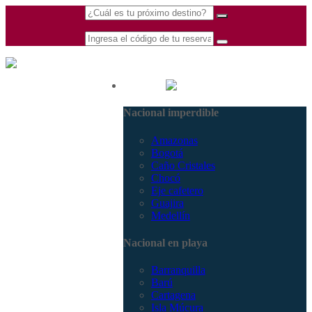
(601) 530 5586 -
Nacional
3168770630
Nacional imperdible
3168785400
Amazonas
Bogotá
Caño Cristales
Chocó
Eje cafetero
Guajira
Medellín
Nacional en playa
Barranquilla
Barú
Cartagena
Isla Múcura