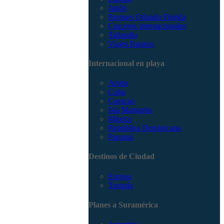
Japón
Parques Orlando Florida
Cruceros internacionales
Tailandia
Viajes Baratos
Internacional en playa
Aruba
Cuba
Curacao
Isla Margarita
México
República Dominicana
Panamá
Destinos de Ciudad
Europa
Turquía
Planes a Suramérica