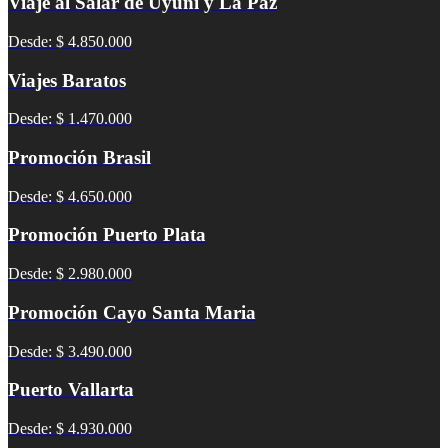
Viaje al Salar de Uyuni y La Paz
Desde: $ 4.850.000
Viajes Baratos
Desde: $ 1.470.000
Promoción Brasil
Desde: $ 4.650.000
Promoción Puerto Plata
Desde: $ 2.980.000
Promoción Cayo Santa Maria
Desde: $ 3.490.000
Puerto Vallarta
Desde: $ 4.930.000