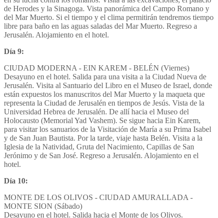
de Herodes y la Sinagoga. Vista panorámica del Campo Romano y
del Mar Muerto. Si el tiempo y el clima permitirán tendremos tiempo
libre para baño en las aguas saladas del Mar Muerto. Regreso a
Jerusalén. Alojamiento en el hotel.
Día 9
:
CIUDAD MODERNA - EIN KAREM - BELÉN (Viernes)
Desayuno en el hotel. Salida para una visita a la Ciudad Nueva de
Jerusalén. Visita al Santuario del Libro en el Museo de Israel, donde
están expuestos los manuscritos del Mar Muerto y la maqueta que
representa la Ciudad de Jerusalén en tiempos de Jesús. Vista de la
Universidad Hebrea de Jerusalén. De allí hacia el Museo del
Holocausto (Memorial Yad Vashem). Se sigue hacia Ein Karem,
para visitar los sanuarios de la Visitación de María a su Prima Isabel
y de San Juan Bautista. Por la tarde, viaje hasta Belén. Visita a la
Iglesia de la Natividad, Gruta del Nacimiento, Capillas de San
Jerónimo y de San José. Regreso a Jerusalén. Alojamiento en el
hotel.
Día 10
:
MONTE DE LOS OLIVOS - CIUDAD AMURALLADA -
MONTE SION (Sábado)
Desayuno en el hotel. Salida hacia el Monte de los Olivos.