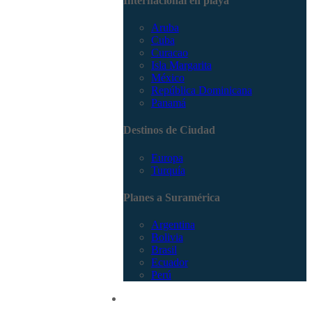
Internacional en playa
Aruba
Cuba
Curacao
Isla Margarita
México
República Dominicana
Panamá
Destinos de Ciudad
Europa
Turquía
Planes a Suramérica
Argentina
Bolivia
Brasil
Ecuador
Perú
Promociones