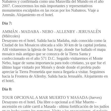
Nabateos y confirmada como una Maravilla del Mundo en el año
2007. Conoceremos los más importantes y representativos
monumentos esculpidos en las rocas por los Nabateos. Viaje a
Ammán. Alojamiento en el hotel.
Día 7
:
AMMÁN - MADABA - NEBO - ALLENBY - JERUSALÉN
(Miércoles)
Desayuno en el hotel. Salida hacia Madaba, más conocida como la
Ciudad de los Mosaicos ubicada a sólo 30 km de la capital jordana.
Allí visitaremos la Iglesia de San Jorge, donde fue hallado el mapa
mosaico más antiguo que se conozca de la Tierra Santa y
confeccionado en el año 571 D.C. Seguido visitaremos el Monte
Nebo, lugar de suma importancia para todo cristiano, ya que fue el
último lugar visitado por Moisés y desde donde el profeta pudo
apreciar la Tierra Prometida que nunca llegaría a visitar. Seguimos
hacia la Frontera de Allenby. Salida hacia Jerusalén. Alojamiento en
el hotel.
Día 8
:
TOUR OPCIONAL A MAR MUERTO Y MASADA (Jueves)
Desayuno en el hotel. Dia libre o opcional a el Mar Muerto -
ascensión en cable carril a Masada - ultima fortificación de los judíos
en su lucha contra los romanos. Visita a las excavaciones, el palacio