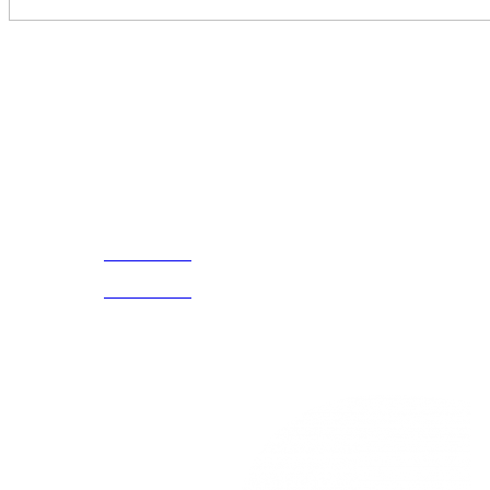
Disfruta
Cada Experiencia
¡Encuentra tu propio lugar en el Mundo!
Acerca de
CELULAR Y WHATSAPP
nosotros
3168770630
(601) 530
5586
3168785400
3168770630
Nuestras redes