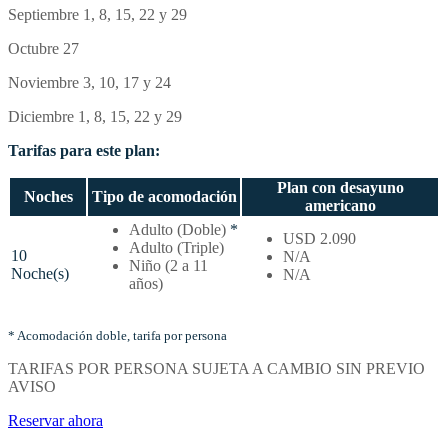
Septiembre 1, 8, 15, 22 y 29
Octubre 27
Noviembre 3, 10, 17 y 24
Diciembre 1, 8, 15, 22 y 29
Tarifas para este plan:
Plan con desayuno
Noches
Tipo de acomodación
americano
Temporada
Adulto (Doble)
*
USD 2.090
baja
Adulto (Triple)
10
N/A
–
Niño (2 a 11
Noche(s)
N/A
Tarifas
años)
por
noches
y
* Acomodación doble, tarifa por persona
tipo
TARIFAS POR PERSONA SUJETA A CAMBIO SIN PREVIO
de
AVISO
acomodación
Reservar ahora