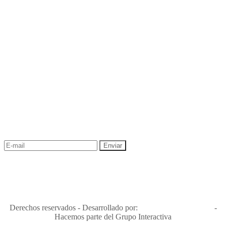
NEWSLETTER
¡Recibe las mejores promociones para tus viajes,
descuentos y ofertas!
"Viajes Interactiva SAS - Nit 900.460.613-2, amiga de los niños y
niñas y enemiga de su explotación y de su abuso sexual."
Apóyamos la ley 679 que penaliza estos delitos en Colombia"
RNT No. 26346
Derechos reservados - Desarrollado por:
T&T Interactiva S.A.S
-
Hacemos parte del Grupo Interactiva