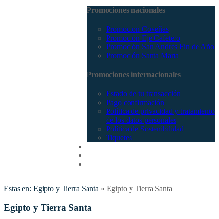
Promociones nacionales
Promocion Coveñas
Promoción Eje Cafetero
Promoción San Andrés Fin de Año
Promoción Santa Marta
Promociones internacionales
Estado de tu transacción
Pago confirmación
Política de privacidad y tratamiento
de los datos personales
Política de Sostenibilidad
Tiquetes
Cotizar
Vuelos
Contactenos
Estas en:
Egipto y Tierra Santa
»
Egipto y Tierra Santa
Egipto y Tierra Santa