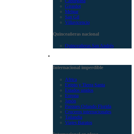
Capurganá
Girardot
Melgar
San Gil
Villavicencio
Quinceañeras nacional
Quinceañeras San Andrés
Internacional
Internacional imperdible
Africa
Egipto y Tierra Santa
Estados unidos
Europa
Japón
Parques Orlando Florida
Cruceros internacionales
Tailandia
Viajes Baratos