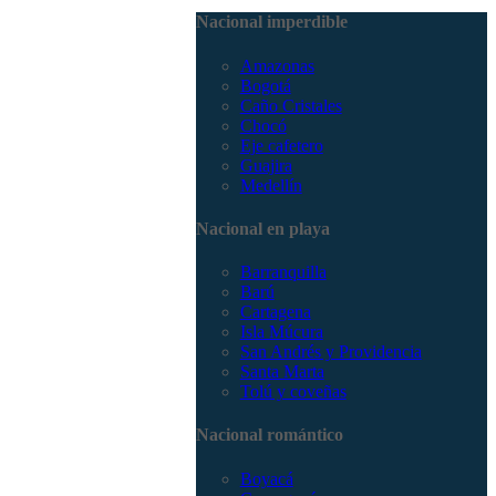
3168785400
Nacional imperdible
Amazonas
Bogotá
Caño Cristales
Chocó
Eje cafetero
Guajira
Medellín
Nacional en playa
Barranquilla
Barú
Cartagena
Isla Múcura
San Andrés y Providencia
Santa Marta
Tolú y coveñas
Nacional romántico
Boyacá