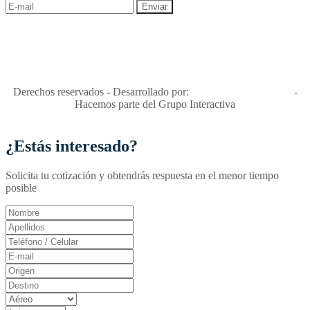
"Viajes Interactiva SAS - Nit 900.460.613-2, amiga de los niños y
niñas y enemiga de su explotación y de su abuso sexual."
Apóyamos la ley 679 que penaliza estos delitos en Colombia"
RNT No. 26346
Derechos reservados - Desarrollado por:
T&T Interactiva S.A.S
-
Hacemos parte del Grupo Interactiva
¿Estás interesado?
Solicita tu cotización y obtendrás respuesta en el menor tiempo
posible