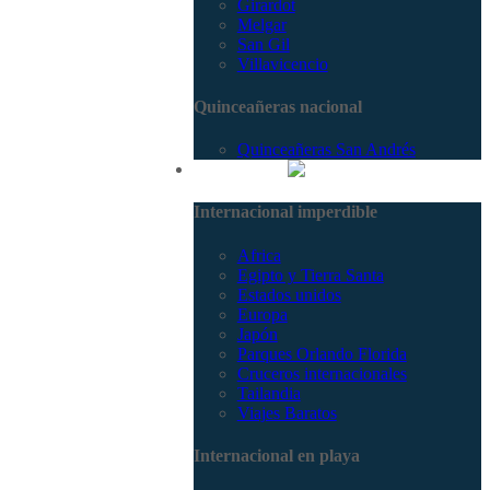
Girardot
Melgar
San Gil
Villavicencio
Quinceañeras nacional
Quinceañeras San Andrés
Internacional
Internacional imperdible
Africa
Egipto y Tierra Santa
Estados unidos
Europa
Japón
Parques Orlando Florida
Cruceros internacionales
Tailandia
Viajes Baratos
Internacional en playa