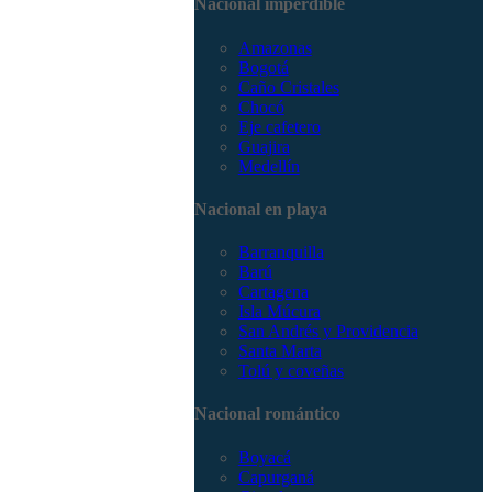
Nacional imperdible
3168785400
Amazonas
Bogotá
Caño Cristales
Chocó
Eje cafetero
Guajira
Medellín
Nacional en playa
Barranquilla
Barú
Cartagena
Isla Múcura
San Andrés y Providencia
Santa Marta
Tolú y coveñas
Nacional romántico
Boyacá
Capurganá