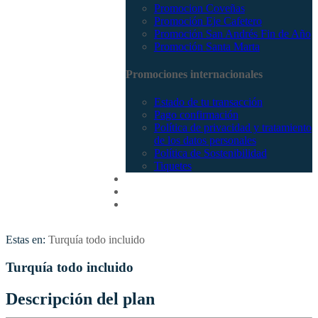
Promocion Coveñas
Promoción Eje Cafetero
Promoción San Andrés Fin de Año
Promoción Santa Marta
Promociones internacionales
Estado de tu transacción
Pago confirmación
Política de privacidad y tratamiento
de los datos personales
Política de Sostenibilidad
Tiquetes
Cotizar
Vuelos
Contactenos
Estas en:
Turquía todo incluido
Turquía todo incluido
Descripción del plan