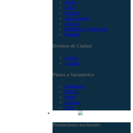
Aruba
Cuba
Curacao
Isla Margarita
México
República Dominicana
Panamá
Destinos de Ciudad
Europa
Turquía
Planes a Suramérica
Argentina
Bolivia
Brasil
Ecuador
Perú
Promociones
Promociones nacionales