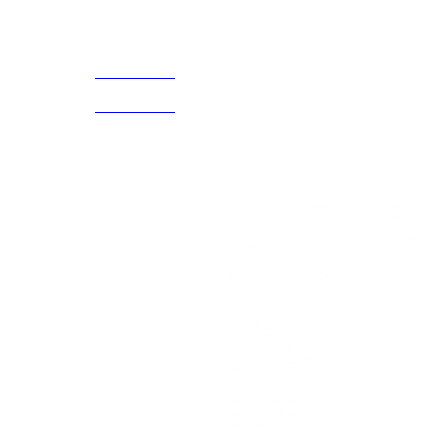
Acerca de
CELULAR Y WHATSAPP
nosotros
3168770630
(601) 530
5586
3168785400
3168770630
Nuestras redes