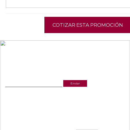
COTIZAR ESTA PROMOCIÓN
NEWSLETTER
¡Recibe las mejores promociones para tus viajes,
descuentos y ofertas!
ACERCA DE NOSOTROS
ESTAMOS UBICADOS
(601) 530 5586
Cr 14 # 94-44 OF 602
3168770630
NUESTRAS REDES