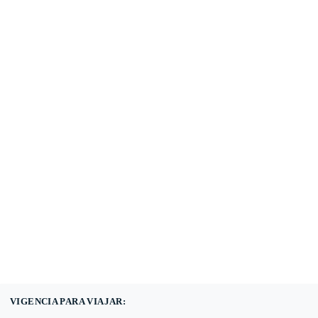
(601) 530 5586 -
3168785400
3168770630
VIGENCIA PARA VIAJAR: