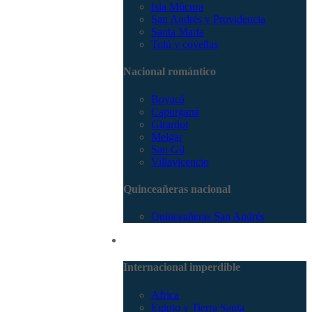
Isla Múcura
San Andrés y Providencia
Santa Marta
Tolú y coveñas
Nacional romántico
Boyacá
Capurganá
Girardot
Melgar
San Gil
Villavicencio
Quinceañeras nacional
Quinceañeras San Andrés
Internacional
Internacional imperdible
Africa
Egipto y Tierra Santa