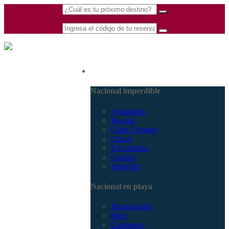
(601) 530 5586 -
Nacional
3168770630
3168785400
Nacional imperdible
Amazonas
Bogotá
Caño Cristales
Chocó
Eje cafetero
Guajira
Medellín
Nacional en playa
Barranquilla
Barú
Cartagena