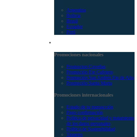
Argentina
Bolivia
Brasil
Ecuador
Perú
Promociones
Promociones nacionales
Promocion Coveñas
Promoción Eje Cafetero
Promoción San Andrés Fin de Año
Promoción Santa Marta
Promociones internacionales
Estado de tu transacción
Pago confirmación
Política de privacidad y tratamiento
de los datos personales
Política de Sostenibilidad
Tiquetes