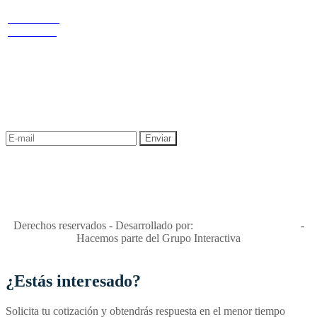
redes
Términos y condiciones
Política de
privacidad y tratamiento de datos
Cr 14 # 94-
Política de Sostenibilidad
44 OF 602
NEWSLETTER
¡Recibe las mejores promociones para tus viajes,
descuentos y ofertas!
"Viajes Interactiva SAS - Nit 900.460.613-2, amiga de los niños y
niñas y enemiga de su explotación y de su abuso sexual."
Apóyamos la ley 679 que penaliza estos delitos en Colombia"
RNT No. 26346
Derechos reservados - Desarrollado por:
T&T Interactiva S.A.S
-
Hacemos parte del Grupo Interactiva
¿Estás interesado?
Solicita tu cotización y obtendrás respuesta en el menor tiempo