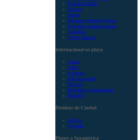
Estados unidos
Europa
Japón
Parques Orlando Florida
Cruceros internacionales
Tailandia
Viajes Baratos
Internacional en playa
Aruba
Cuba
Curacao
Isla Margarita
México
República Dominicana
Panamá
Destinos de Ciudad
Europa
Turquía
Planes a Suramérica