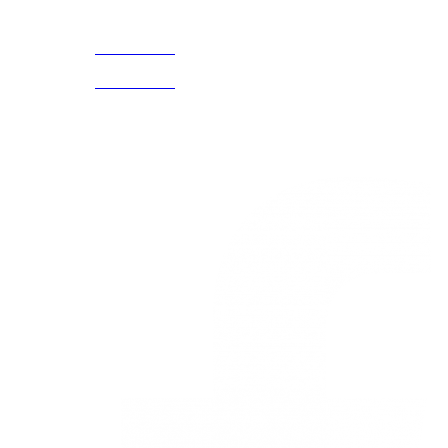
CELULAR Y WHATSAPP
nosotros
3168770630
(601) 530
5586
3168785400
3168770630
Nuestras redes