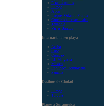
Estados unidos
Europa
Japón
Parques Orlando Florida
Cruceros internacionales
Tailandia
Viajes Baratos
Internacional en playa
Aruba
Cuba
Curacao
Isla Margarita
México
República Dominicana
Panamá
Destinos de Ciudad
Europa
Turquía
Planes a Suramérica