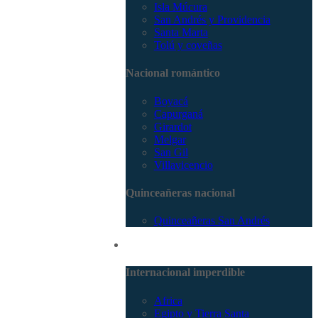
Isla Múcura
San Andrés y Providencia
Santa Marta
Tolú y coveñas
Nacional romántico
Boyacá
Capurganá
Girardot
Melgar
San Gil
Villavicencio
Quinceañeras nacional
Quinceañeras San Andrés
Internacional
Internacional imperdible
Africa
Egipto y Tierra Santa