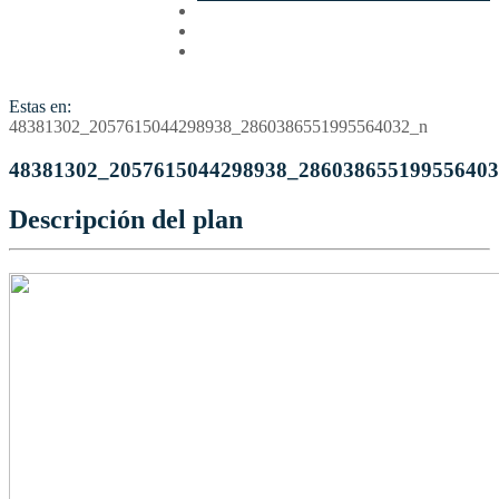
Cotizar
Vuelos
Contactenos
Estas en:
48381302_2057615044298938_2860386551995564032_n
48381302_2057615044298938_28603865519955640
Descripción del plan