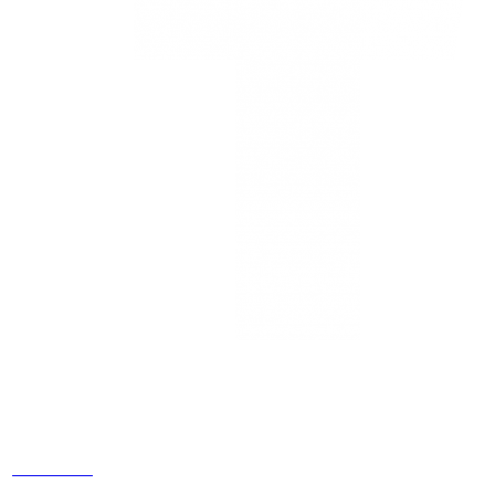
Estamos
ubicados
Cr 14 # 94-
44 OF 602