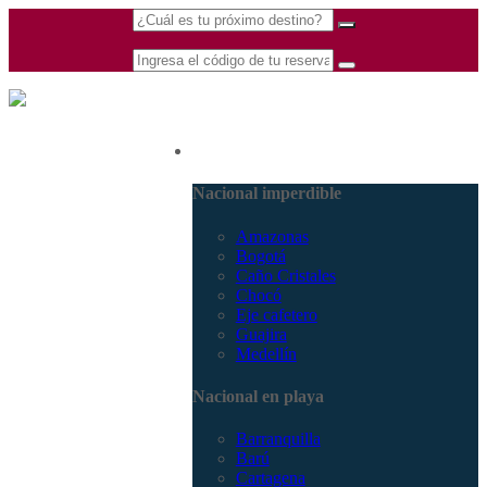
(601) 530 5586 -
Nacional
3168770630
3168785400
Nacional imperdible
Amazonas
Bogotá
Caño Cristales
Chocó
Eje cafetero
Guajira
Medellín
Nacional en playa
Barranquilla
Barú
Cartagena