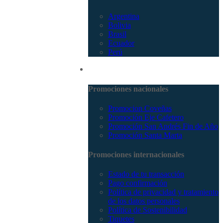
Argentina
Bolivia
Brasil
Ecuador
Perú
Promociones
Promociones nacionales
Promocion Coveñas
Promoción Eje Cafetero
Promoción San Andrés Fin de Año
Promoción Santa Marta
Promociones internacionales
Estado de tu transacción
Pago confirmación
Política de privacidad y tratamiento
de los datos personales
Política de Sostenibilidad
Tiquetes