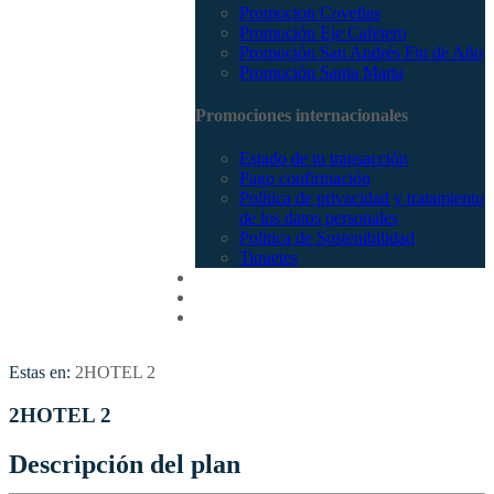
Promocion Coveñas
Promoción Eje Cafetero
Promoción San Andrés Fin de Año
Promoción Santa Marta
Promociones internacionales
Estado de tu transacción
Pago confirmación
Política de privacidad y tratamiento
de los datos personales
Política de Sostenibilidad
Tiquetes
Cotizar
Vuelos
Contactenos
Estas en:
2HOTEL 2
2HOTEL 2
Descripción del plan