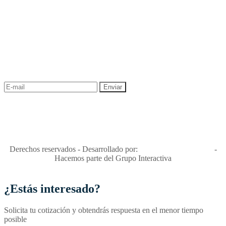
NEWSLETTER
¡Recibe las mejores promociones para tus viajes,
descuentos y ofertas!
"Viajes Interactiva SAS - Nit 900.460.613-2, amiga de los niños y
niñas y enemiga de su explotación y de su abuso sexual."
Apóyamos la ley 679 que penaliza estos delitos en Colombia"
RNT No. 26346
Derechos reservados - Desarrollado por:
T&T Interactiva S.A.S
-
Hacemos parte del Grupo Interactiva
¿Estás interesado?
Solicita tu cotización y obtendrás respuesta en el menor tiempo
posible