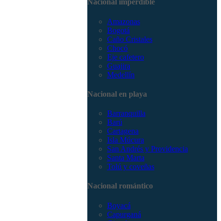
Nacional imperdible
3168785400
Amazonas
Bogotá
Caño Cristales
Chocó
Eje cafetero
Guajira
Medellín
Nacional en playa
Barranquilla
Barú
Cartagena
Isla Múcura
San Andrés y Providencia
Santa Marta
Tolú y coveñas
Nacional romántico
Boyacá
Capurganá