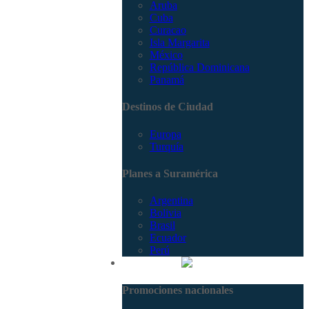
Aruba
Cuba
Curacao
Isla Margarita
México
República Dominicana
Panamá
Destinos de Ciudad
Europa
Turquía
Planes a Suramérica
Argentina
Bolivia
Brasil
Ecuador
Perú
Promociones
Promociones nacionales