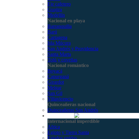
Eje cafetero
Guajira
Medellín
Nacional en playa
Barranquilla
Barú
Cartagena
Isla Múcura
San Andrés y Providencia
Santa Marta
Tolú y coveñas
Nacional romántico
Boyacá
Capurganá
Girardot
Melgar
San Gil
Villavicencio
Quinceañeras nacional
Quinceañeras San Andrés
Internacional
Internacional imperdible
Africa
Egipto y Tierra Santa
Estados unidos