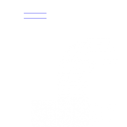
CELULAR Y WHATSAPP
nosotros
3168770630
(601) 530
3168785400
5586
3168770630
Nuestras redes