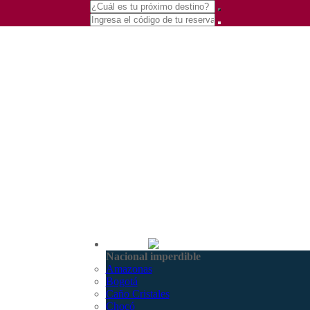
(601) 530 5586 -
Nacional
3168770630
Nacional imperdible
3168785400
Amazonas
Bogotá
Caño Cristales
Chocó