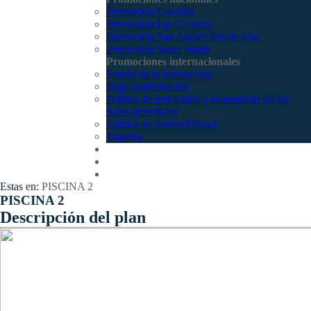
Promocion Coveñas
Promoción Eje Cafetero
Promoción San Andrés Fin de Año
Promoción Santa Marta
Promociones internacionales
Estado de tu transacción
Pago confirmación
Política de privacidad y tratamiento de los
datos personales
Política de Sostenibilidad
Tiquetes
Cotizar
Vuelos
Contactenos
Estas en:
PISCINA 2
PISCINA 2
Descripción del plan