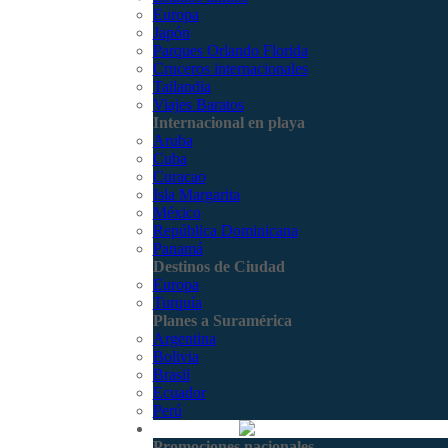
Europa
Japón
Parques Orlando Florida
Cruceros internacionales
Tailandia
Viajes Baratos
Internacional en playa
Aruba
Cuba
Curacao
Isla Margarita
México
República Dominicana
Panamá
Destinos de Ciudad
Europa
Turquía
Planes a Suramérica
Argentina
Bolivia
Brasil
Ecuador
Perú
Promociones
Promociones nacionales