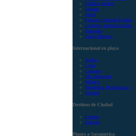
Estados unidos
Europa
Japón
Parques Orlando Florida
Cruceros internacionales
Tailandia
Viajes Baratos
Internacional en playa
Aruba
Cuba
Curacao
Isla Margarita
México
República Dominicana
Panamá
Destinos de Ciudad
Europa
Turquía
Planes a Suramérica