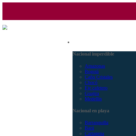
(601) 530 5586 - 3168770630
Nacional
3168785400
Nacional imperdible
Amazonas
Bogotá
Caño Cristales
Chocó
Eje cafetero
Guajira
Medellín
Nacional en playa
Barranquilla
Barú
Cartagena