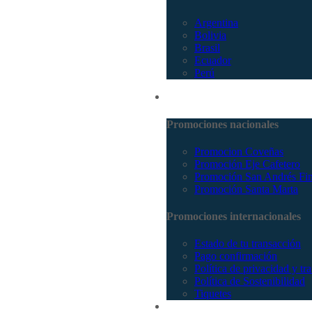
Argentina
Bolivia
Brasil
Ecuador
Perú
Promociones
Promociones nacionales
Promocion Coveñas
Promoción Eje Cafetero
Promoción San Andrés Fi
Promoción Santa Marta
Promociones internacionales
Estado de tu transacción
Pago confirmación
Política de privacidad y tr
Política de Sostenibilidad
Tiquetes
Cotizar