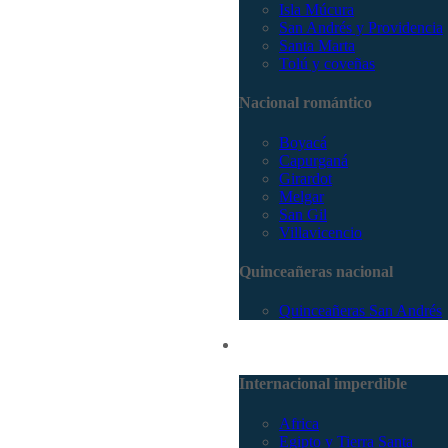
Isla Múcura
San Andrés y Providencia
Santa Marta
Tolú y coveñas
Nacional romántico
Boyacá
Capurganá
Girardot
Melgar
San Gil
Villavicencio
Quinceañeras nacional
Quinceañeras San Andrés
Internacional
Internacional imperdible
Africa
Egipto y Tierra Santa