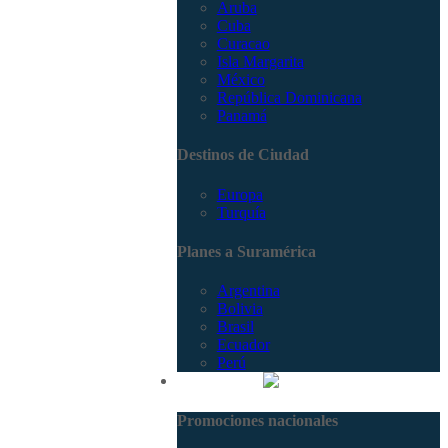
Aruba
Cuba
Curacao
Isla Margarita
México
República Dominicana
Panamá
Destinos de Ciudad
Europa
Turquía
Planes a Suramérica
Argentina
Bolivia
Brasil
Ecuador
Perú
Promociones
Promociones nacionales