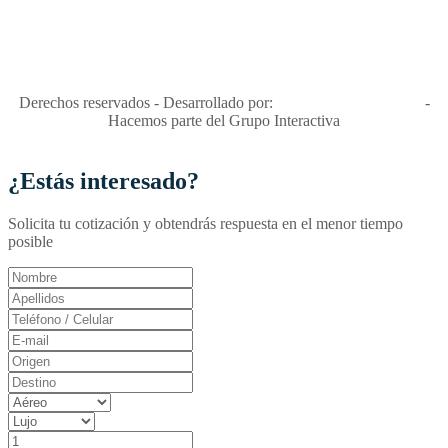
"Viajes Interactiva SAS - Nit 900.460.613-2, amiga de los niños y
niñas y enemiga de su explotación y de su abuso sexual."
Apóyamos la ley 679 que penaliza estos delitos en Colombia"
RNT No. 26346
Derechos reservados - Desarrollado por:
T&T Interactiva S.A.S
-
Hacemos parte del Grupo Interactiva
¿Estás interesado?
Solicita tu cotización y obtendrás respuesta en el menor tiempo
posible