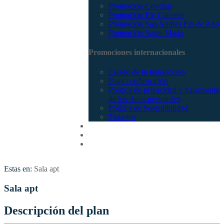
Promocion Coveñas
Promoción Eje Cafetero
Promoción San Andrés Fin de Año
Promoción Santa Marta
Promociones internacionales
Estado de tu transacción
Pago confirmación
Política de privacidad y tratamiento
de los datos personales
Política de Sostenibilidad
Tiquetes
Cotizar
Vuelos
Contactenos
Estas en:
Sala apt
Sala apt
Descripción del plan