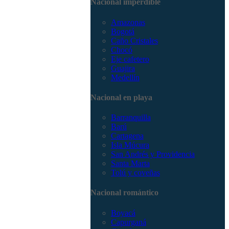
Nacional imperdible
3168785400
Amazonas
Bogotá
Caño Cristales
Chocó
Eje cafetero
Guajira
Medellín
Nacional en playa
Barranquilla
Barú
Cartagena
Isla Múcura
San Andrés y Providencia
Santa Marta
Tolú y coveñas
Nacional romántico
Boyacá
Capurganá