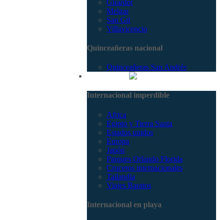
Girardot
Melgar
San Gil
Villavicencio
Quinceañeras nacional
Quinceañeras San Andrés
Internacional
Internacional imperdible
Africa
Egipto y Tierra Santa
Estados unidos
Europa
Japón
Parques Orlando Florida
Cruceros internacionales
Tailandia
Viajes Baratos
Internacional en playa