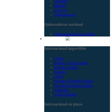
Girardot
Melgar
San Gil
Villavicencio
Quinceañeras nacional
Quinceañeras San Andrés
Internacional
Internacional imperdible
Africa
Egipto y Tierra Santa
Estados unidos
Europa
Japón
Parques Orlando Florida
Cruceros internacionales
Tailandia
Viajes Baratos
Internacional en playa