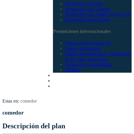
Promocion Coveñas
Promoción Eje Cafetero
Promoción San Andrés Fin de Año
Promoción Santa Marta
Promociones internacionales
Estado de tu transacción
Pago confirmación
Política de privacidad y tratamiento
de los datos personales
Política de Sostenibilidad
Tiquetes
Cotizar
Vuelos
Contactenos
Estas en:
comedor
comedor
Descripción del plan