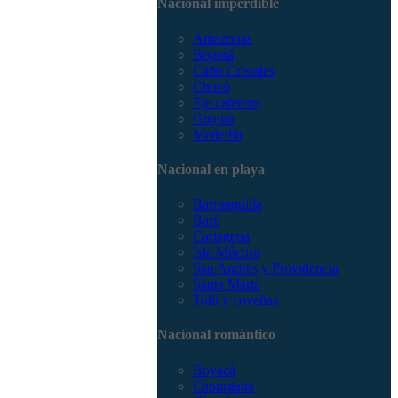
Nacional imperdible
3168785400
Amazonas
Bogotá
Caño Cristales
Chocó
Eje cafetero
Guajira
Medellín
Nacional en playa
Barranquilla
Barú
Cartagena
Isla Múcura
San Andrés y Providencia
Santa Marta
Tolú y coveñas
Nacional romántico
Boyacá
Capurganá