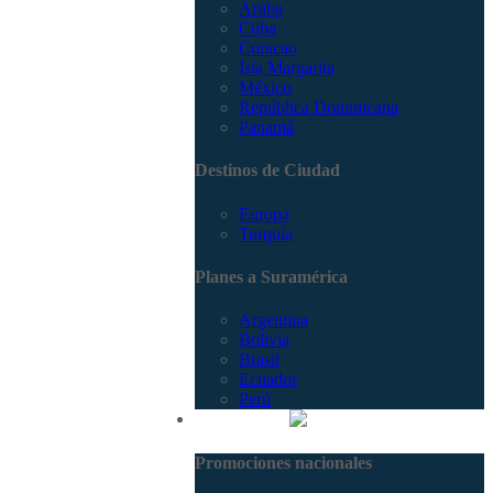
Aruba
Cuba
Curacao
Isla Margarita
México
República Dominicana
Panamá
Destinos de Ciudad
Europa
Turquía
Planes a Suramérica
Argentina
Bolivia
Brasil
Ecuador
Perú
Promociones
Promociones nacionales