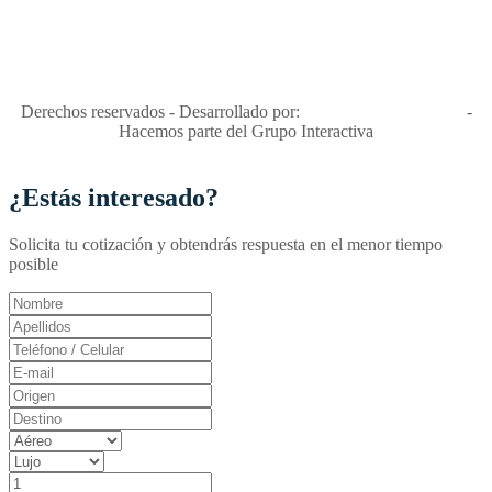
"Viajes Interactiva SAS - Nit 900.460.613-2, amiga de los niños y
niñas y enemiga de su explotación y de su abuso sexual."
Apóyamos la ley 679 que penaliza estos delitos en Colombia"
RNT No. 26346
Derechos reservados - Desarrollado por:
T&T Interactiva S.A.S
-
Hacemos parte del Grupo Interactiva
¿Estás interesado?
Solicita tu cotización y obtendrás respuesta en el menor tiempo
posible