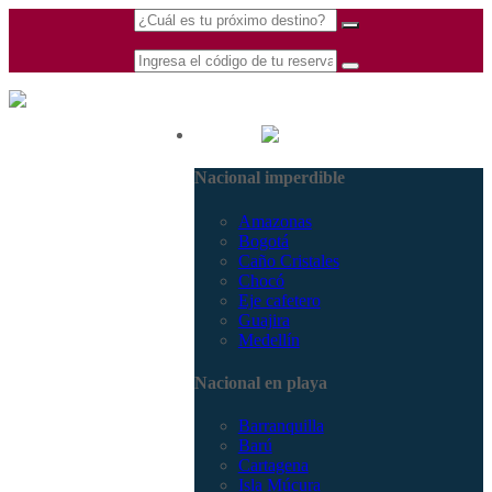
(601) 530 5586 -
Nacional
3168770630
Nacional imperdible
3168785400
Amazonas
Bogotá
Caño Cristales
Chocó
Eje cafetero
Guajira
Medellín
Nacional en playa
Barranquilla
Barú
Cartagena
Isla Múcura