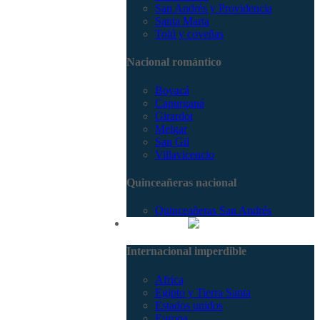
San Andrés y Providencia
Santa Marta
Tolú y coveñas
Nacional romántico
Boyacá
Capurganá
Girardot
Melgar
San Gil
Villavicencio
Quinceañeras nacional
Quinceañeras San Andrés
Internacional
Internacional imperdible
Africa
Egipto y Tierra Santa
Estados unidos
Europa