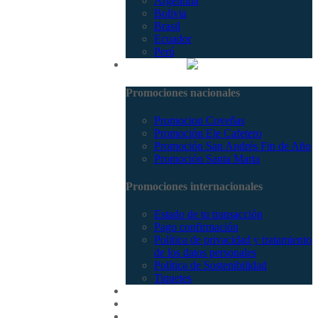
Argentina
Bolivia
Brasil
Ecuador
Perú
Promociones
Promociones nacionales
Promocion Coveñas
Promoción Eje Cafetero
Promoción San Andrés Fin de Año
Promoción Santa Marta
Promociones internacionales
Estado de tu transacción
Pago confirmación
Política de privacidad y tratamiento
de los datos personales
Política de Sostenibilidad
Tiquetes
Cotizar
Vuelos
Contactenos