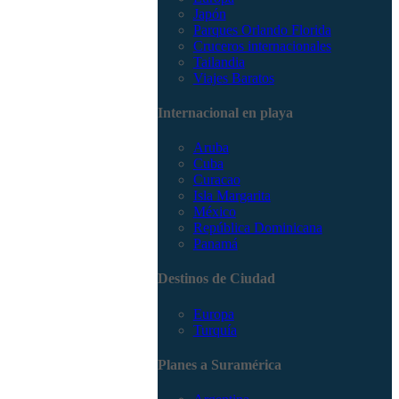
Japón
Parques Orlando Florida
Cruceros internacionales
Tailandia
Viajes Baratos
Internacional en playa
Aruba
Cuba
Curacao
Isla Margarita
México
República Dominicana
Panamá
Destinos de Ciudad
Europa
Turquía
Planes a Suramérica