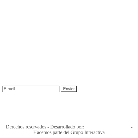
NEWSLETTER
¡Recibe las mejores promociones para tus viajes,
descuentos y ofertas!
"Viajes Interactiva SAS - Nit 900.460.613-2, amiga de los niños y
niñas y enemiga de su explotación y de su abuso sexual."
Apóyamos la ley 679 que penaliza estos delitos en Colombia"
RNT No. 26346
Derechos reservados - Desarrollado por:
T&T Interactiva S.A.S
-
Hacemos parte del Grupo Interactiva