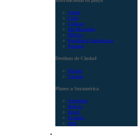
Internacional en playa
Aruba
Cuba
Curacao
Isla Margarita
México
República Dominicana
Panamá
Destinos de Ciudad
Europa
Turquía
Planes a Suramérica
Argentina
Bolivia
Brasil
Ecuador
Perú
Promociones