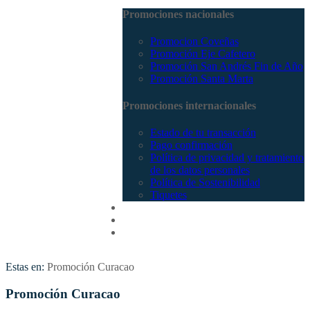
Promociones nacionales
Promocion Coveñas
Promoción Eje Cafetero
Promoción San Andrés Fin de Año
Promoción Santa Marta
Promociones internacionales
Estado de tu transacción
Pago confirmación
Política de privacidad y tratamiento
de los datos personales
Política de Sostenibilidad
Tiquetes
Cotizar
Vuelos
Contactenos
Estas en:
Promoción Curacao
Promoción Curacao