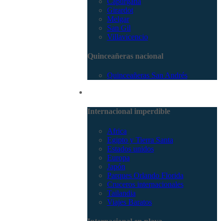
Capurganá
Girardot
Melgar
San Gil
Villavicencio
Quinceañeras nacional
Quinceañeras San Andrés
Internacional
Internacional imperdible
Africa
Egipto y Tierra Santa
Estados unidos
Europa
Japón
Parques Orlando Florida
Cruceros internacionales
Tailandia
Viajes Baratos