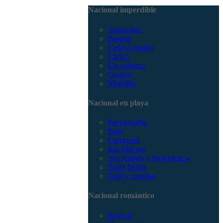
3168785400
Nacional imperdible
Amazonas
Bogotá
Caño Cristales
Chocó
Eje cafetero
Guajira
Medellín
Nacional en playa
Barranquilla
Barú
Cartagena
Isla Múcura
San Andrés y Providencia
Santa Marta
Tolú y coveñas
Nacional romántico
Boyacá