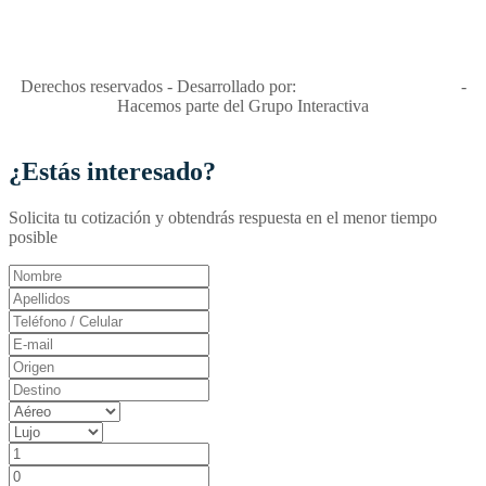
niñas y enemiga de su explotación y de su abuso sexual."
Apóyamos la ley 679 que penaliza estos delitos en Colombia"
RNT No. 26346
Derechos reservados - Desarrollado por:
T&T Interactiva S.A.S
-
Hacemos parte del Grupo Interactiva
¿Estás interesado?
Solicita tu cotización y obtendrás respuesta en el menor tiempo
posible