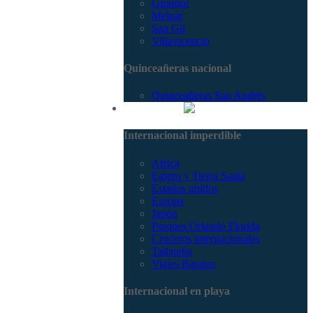
Girardot
Melgar
San Gil
Villavicencio
Quinceañeras nacional
Quinceañeras San Andrés
Internacional
Internacional imperdible
Africa
Egipto y Tierra Santa
Estados unidos
Europa
Japón
Parques Orlando Florida
Cruceros internacionales
Tailandia
Viajes Baratos
Internacional en playa