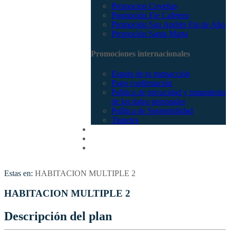
Promocion Coveñas
Promoción Eje Cafetero
Promoción San Andrés Fin de Año
Promoción Santa Marta
Promociones internacionales
Estado de tu transacción
Pago confirmación
Política de privacidad y tratamiento
de los datos personales
Política de Sostenibilidad
Tiquetes
Cotizar
Vuelos
Contactenos
Estas en:
HABITACION MULTIPLE 2
HABITACION MULTIPLE 2
Descripción del plan