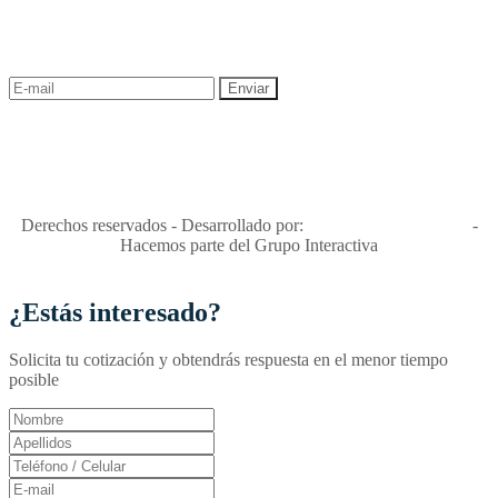
¡Recibe las mejores promociones para tus viajes,
descuentos y ofertas!
"Viajes Interactiva SAS - Nit 900.460.613-2, amiga de los niños y
niñas y enemiga de su explotación y de su abuso sexual."
Apóyamos la ley 679 que penaliza estos delitos en Colombia"
RNT No. 26346
Derechos reservados - Desarrollado por:
T&T Interactiva S.A.S
-
Hacemos parte del Grupo Interactiva
¿Estás interesado?
Solicita tu cotización y obtendrás respuesta en el menor tiempo
posible