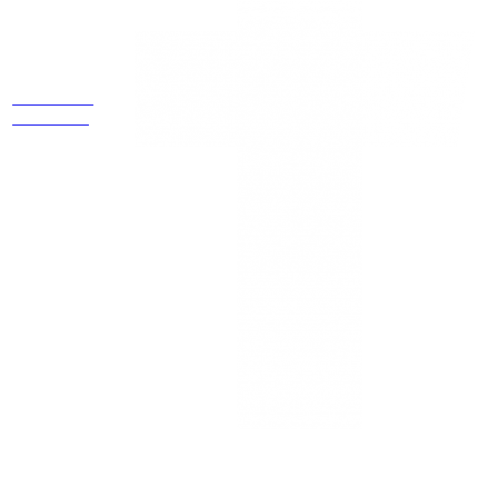
Estamos
ubicados
Cr 14 # 94-
44 OF 602
NEWSLETTER