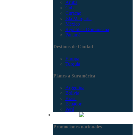
Aruba
Cuba
Curacao
Isla Margarita
México
República Dominicana
Panamá
Destinos de Ciudad
Europa
Turquía
Planes a Suramérica
Argentina
Bolivia
Brasil
Ecuador
Perú
Promociones
Promociones nacionales