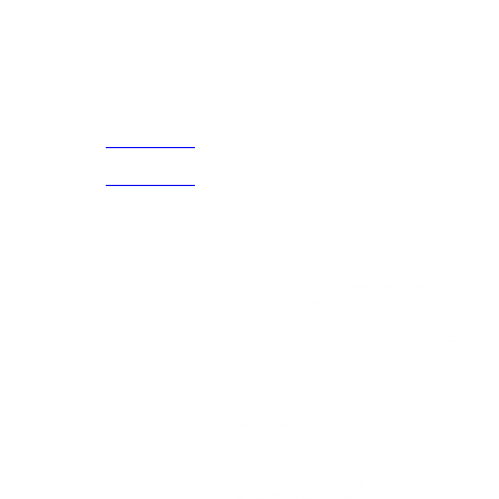
¡Encuentra tu propio lugar en el Mundo!
Acerca de
CELULAR Y WHATSAPP
nosotros
3168770630
(601) 530
5586
3168785400
3168770630
Nuestras redes