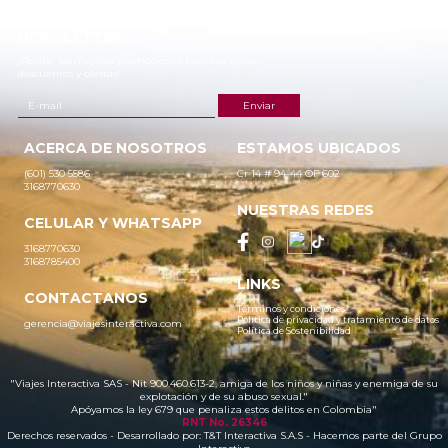
NEWSLETTER
¡Recibe las mejores promociones para tus viajes,
descuentos y ofertas!
ACERCA DE NOSOTROS
ESTAMOS UBICADOS
(601) 530 5586
Cr 14 # 94-44 OF 602
3168770630
NUESTRAS REDES
CELULAR Y WHATSAPP
3168770630
3168785400
LINKS
CONTACTANOS
Términos y condiciones
Política de privacidad y tratamiento de datos
gerencia@viajesinteractiva.com
Política de Sostenibilidad
"Viajes Interactiva SAS - Nit 900.460.613-2, amiga de los niños y niñas y enemiga de su
explotación y de su abuso sexual."
Apóyamos la ley 679 que penaliza estos delitos en Colombia"
RNT No. 26346
Derechos reservados - Desarrollado por:
T&T Interactiva S.A.S
- Hacemos parte del Grupo