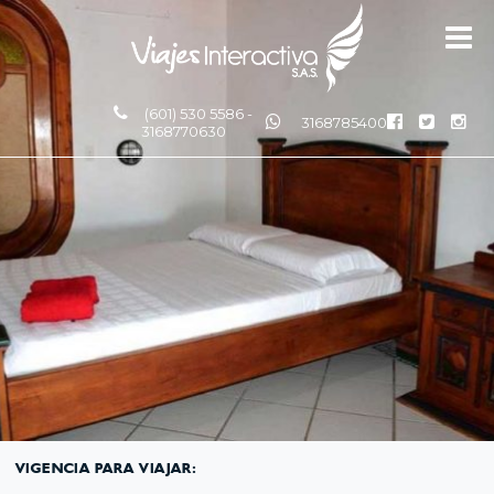
(601) 530 5586 -
3168785400
3168770630
VIGENCIA PARA VIAJAR: