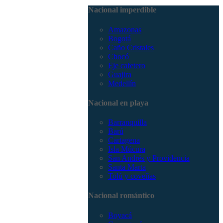
3168785400
Nacional imperdible
Amazonas
Bogotá
Caño Cristales
Chocó
Eje cafetero
Guajira
Medellín
Nacional en playa
Barranquilla
Barú
Cartagena
Isla Múcura
San Andrés y Providencia
Santa Marta
Tolú y coveñas
Nacional romántico
Boyacá