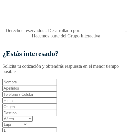
"Viajes Interactiva SAS - Nit 900.460.613-2, amiga de los niños y
niñas y enemiga de su explotación y de su abuso sexual."
Apóyamos la ley 679 que penaliza estos delitos en Colombia"
RNT No. 26346
Derechos reservados - Desarrollado por:
T&T Interactiva S.A.S
-
Hacemos parte del Grupo Interactiva
¿Estás interesado?
Solicita tu cotización y obtendrás respuesta en el menor tiempo
posible