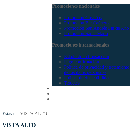
Promociones nacionales
Promocion Coveñas
Promoción Eje Cafetero
Promoción San Andrés Fin de Año
Promoción Santa Marta
Promociones internacionales
Estado de tu transacción
Pago confirmación
Política de privacidad y tratamiento
de los datos personales
Política de Sostenibilidad
Tiquetes
Cotizar
Vuelos
Contactenos
Estas en:
VISTA ALTO
VISTA ALTO