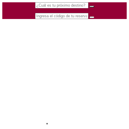
(601) 530 5586 -
Nacional
3168770630