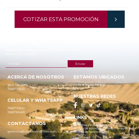
COTIZAR ESTA PROMOCIÓN
NEWSLETTER
¡Recibe las mejores promociones para tus viajes,
descuentos y ofertas!
ACERCA DE NOSOTROS
ESTAMOS UBICADOS
(601) 530 5586
Cr 14 # 94-44 OF 602
3168770630
NUESTRAS REDES
CELULAR Y WHATSAPP
3168770630
3168785400
LINKS
CONTACTANOS
Términos y condiciones
Política de privacidad y tratamiento de datos
gerencia@viajesinteractiva.com
Política de Sostenibilidad