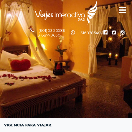
(601) 530 5586 -
3168785400
3168770630
VIGENCIA PARA VIAJAR: