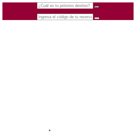
(601) 530 5586 -
Nacional
3168770630