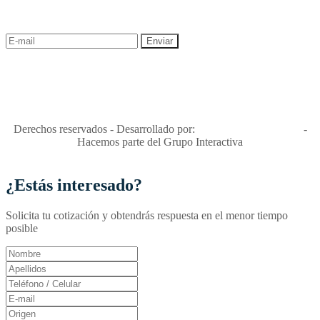
descuentos y ofertas!
"Viajes Interactiva SAS - Nit 900.460.613-2, amiga de los niños y
niñas y enemiga de su explotación y de su abuso sexual."
Apóyamos la ley 679 que penaliza estos delitos en Colombia"
RNT No. 26346
Derechos reservados - Desarrollado por:
T&T Interactiva S.A.S
-
Hacemos parte del Grupo Interactiva
¿Estás interesado?
Solicita tu cotización y obtendrás respuesta en el menor tiempo
posible