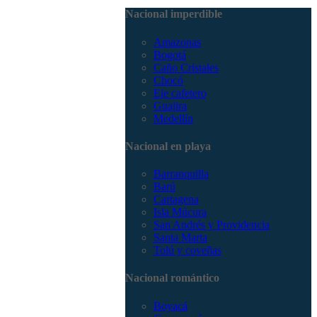
3168785400
Nacional imperdible
Amazonas
Bogotá
Caño Cristales
Chocó
Eje cafetero
Guajira
Medellín
Nacional en playa
Barranquilla
Barú
Cartagena
Isla Múcura
San Andrés y Providencia
Santa Marta
Tolú y coveñas
Nacional romántico
Boyacá