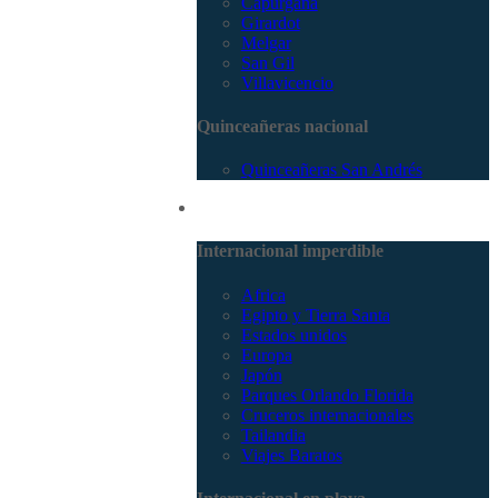
Capurganá
Girardot
Melgar
San Gil
Villavicencio
Quinceañeras nacional
Quinceañeras San Andrés
Internacional
Internacional imperdible
Africa
Egipto y Tierra Santa
Estados unidos
Europa
Japón
Parques Orlando Florida
Cruceros internacionales
Tailandia
Viajes Baratos