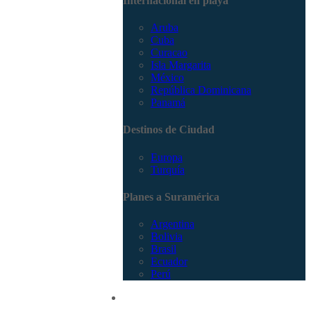
Internacional en playa
Aruba
Cuba
Curacao
Isla Margarita
México
República Dominicana
Panamá
Destinos de Ciudad
Europa
Turquía
Planes a Suramérica
Argentina
Bolivia
Brasil
Ecuador
Perú
Promociones