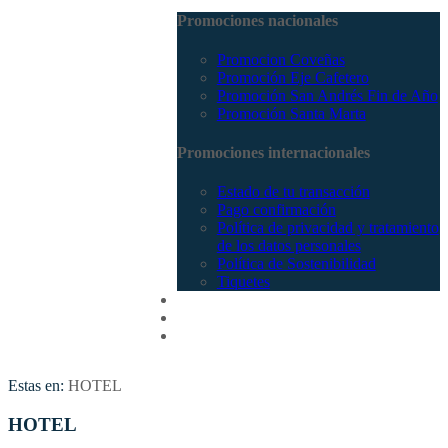
Promociones nacionales
Promocion Coveñas
Promoción Eje Cafetero
Promoción San Andrés Fin de Año
Promoción Santa Marta
Promociones internacionales
Estado de tu transacción
Pago confirmación
Política de privacidad y tratamiento
de los datos personales
Política de Sostenibilidad
Tiquetes
Cotizar
Vuelos
Contactenos
Estas en:
HOTEL
HOTEL