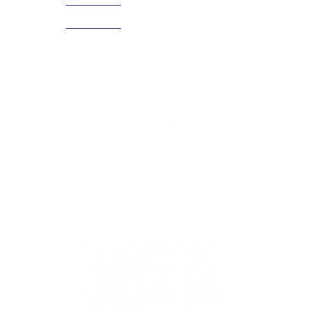
3168770630
(601) 530
5586
3168785400
3168770630
Nuestras redes