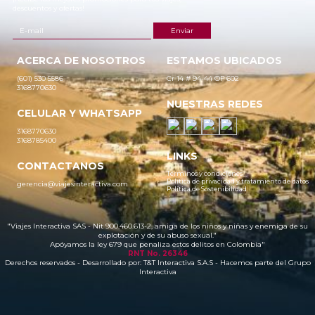
descuentos y ofertas!
ACERCA DE NOSOTROS
ESTAMOS UBICADOS
(601) 530 5586
Cr 14 # 94-44 OF 602
3168770630
NUESTRAS REDES
CELULAR Y WHATSAPP
3168770630
3168785400
LINKS
CONTACTANOS
Términos y condiciones
Política de privacidad y tratamiento de datos
gerencia@viajesinteractiva.com
Política de Sostenibilidad
"Viajes Interactiva SAS - Nit 900.460.613-2, amiga de los niños y niñas y enemiga de su
explotación y de su abuso sexual."
Apóyamos la ley 679 que penaliza estos delitos en Colombia"
RNT No. 26346
Derechos reservados - Desarrollado por:
T&T Interactiva S.A.S
- Hacemos parte del Grupo
Interactiva