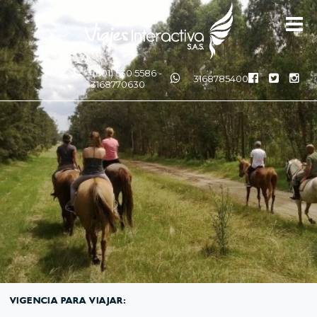
(601) 530 5586 -
3168785400
3168770630
VIGENCIA PARA VIAJAR: