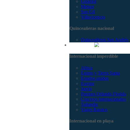
Girardot
Melgar
San Gil
Villavicencio
Quinceañeras nacional
Quinceañeras San Andrés
Internacional
Internacional imperdible
Africa
Egipto y Tierra Santa
Estados unidos
Europa
Japón
Parques Orlando Florida
Cruceros internacionales
Tailandia
Viajes Baratos
Internacional en playa