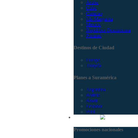
Aruba
Cuba
Curacao
Isla Margarita
México
República Dominicana
Panamá
Destinos de Ciudad
Europa
Turquía
Planes a Suramérica
Argentina
Bolivia
Brasil
Ecuador
Perú
Promociones
Promociones nacionales