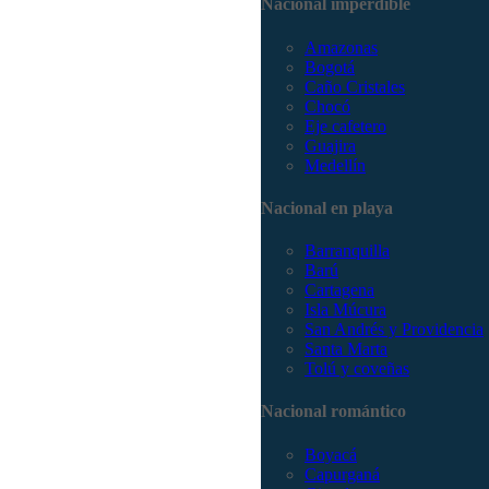
Nacional imperdible
Amazonas
Bogotá
Caño Cristales
Chocó
Eje cafetero
Guajira
Medellín
Nacional en playa
Barranquilla
Barú
Cartagena
Isla Múcura
San Andrés y Providencia
Santa Marta
Tolú y coveñas
Nacional romántico
Boyacá
Capurganá