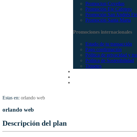
Promocion Coveñas
Promoción Eje Cafetero
Promoción San Andrés Fi
Promoción Santa Marta
Promociones internacionales
Estado de tu transacción
Pago confirmación
Política de privacidad y tr
Política de Sostenibilidad
Tiquetes
Cotizar
Vuelos
Contactenos
Estas en:
orlando web
orlando web
Descripción del plan