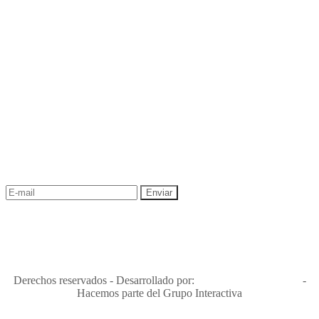
NEWSLETTER
¡Recibe las mejores promociones para tus viajes,
descuentos y ofertas!
"Viajes Interactiva SAS - Nit 900.460.613-2, amiga de los niños y
niñas y enemiga de su explotación y de su abuso sexual."
Apóyamos la ley 679 que penaliza estos delitos en Colombia"
RNT No. 26346
Derechos reservados - Desarrollado por:
T&T Interactiva S.A.S
-
Hacemos parte del Grupo Interactiva