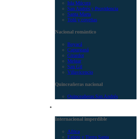
Isla Múcura
San Andrés y Providencia
Santa Marta
Tolú y coveñas
Nacional romántico
Boyacá
Capurganá
Girardot
Melgar
San Gil
Villavicencio
Quinceañeras nacional
Quinceañeras San Andrés
Internacional
Internacional imperdible
Africa
Egipto y Tierra Santa