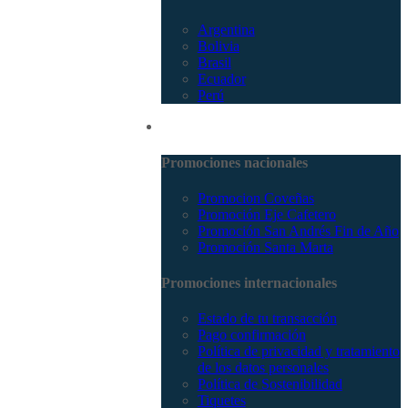
Argentina
Bolivia
Brasil
Ecuador
Perú
Promociones
Promociones nacionales
Promocion Coveñas
Promoción Eje Cafetero
Promoción San Andrés Fin de Año
Promoción Santa Marta
Promociones internacionales
Estado de tu transacción
Pago confirmación
Política de privacidad y tratamiento
de los datos personales
Política de Sostenibilidad
Tiquetes