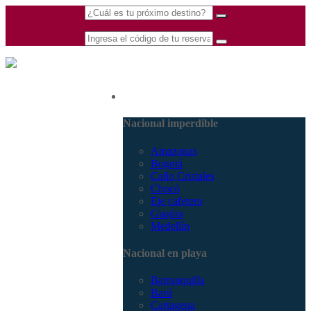
(601) 530 5586 -
Nacional
3168770630
3168785400
Nacional imperdible
Amazonas
Bogotá
Caño Cristales
Chocó
Eje cafetero
Guajira
Medellín
Nacional en playa
Barranquilla
Barú
Cartagena