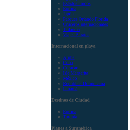
Estados unidos
Europa
Japón
Parques Orlando Florida
Cruceros internacionales
Tailandia
Viajes Baratos
Internacional en playa
Aruba
Cuba
Curacao
Isla Margarita
México
República Dominicana
Panamá
Destinos de Ciudad
Europa
Turquía
Planes a Suramérica