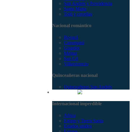
San Andrés y Providencia
Santa Marta
Tolú y coveñas
Nacional romántico
Boyacá
Capurganá
Girardot
Melgar
San Gil
Villavicencio
Quinceañeras nacional
Quinceañeras San Andrés
Internacional
Internacional imperdible
Africa
Egipto y Tierra Santa
Estados unidos
Europa