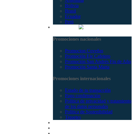
Argentina
Bolivia
Brasil
Ecuador
Perú
Promociones
Promociones nacionales
Promocion Coveñas
Promoción Eje Cafetero
Promoción San Andrés Fin de Año
Promoción Santa Marta
Promociones internacionales
Estado de tu transacción
Pago confirmación
Política de privacidad y tratamiento
de los datos personales
Política de Sostenibilidad
Tiquetes
Cotizar
Vuelos
Contactenos