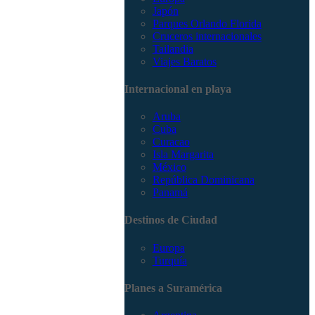
Japón
Parques Orlando Florida
Cruceros internacionales
Tailandia
Viajes Baratos
Internacional en playa
Aruba
Cuba
Curacao
Isla Margarita
México
República Dominicana
Panamá
Destinos de Ciudad
Europa
Turquía
Planes a Suramérica