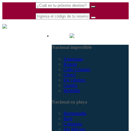
(601) 530 5586 -
Nacional
3168770630
Nacional imperdible
3168785400
Amazonas
Bogotá
Caño Cristales
Chocó
Eje cafetero
Guajira
Medellín
Nacional en playa
Barranquilla
Barú
Cartagena
Isla Múcura