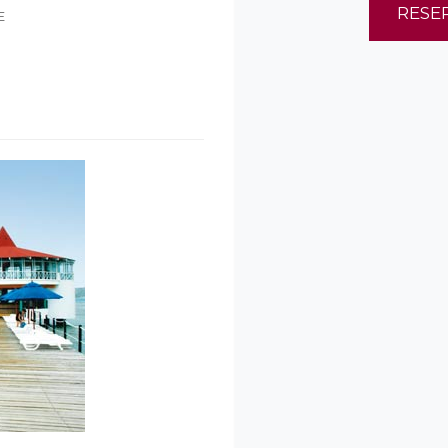
RESE
E