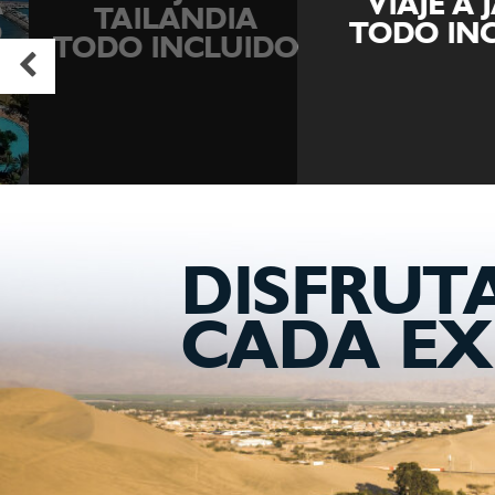
VIAJE A J
TAILANDIA
TODO INCL
TODO INCLUIDO
DISFRUT
CADA EX