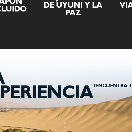
APÓN
DE UYUNI Y LA
VIAJ
UIDO
PAZ
A
¡ENCUENTRA T
PERIENCIA