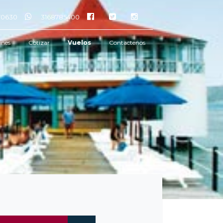
770630
3168785400
ones
Cotizar
Vuelos
Contactenos