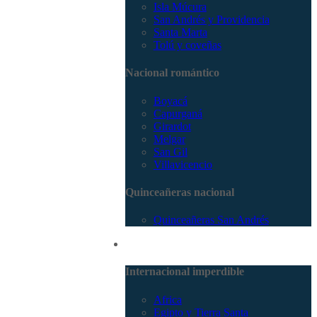
Isla Múcura
San Andrés y Providencia
Santa Marta
Tolú y coveñas
Nacional romántico
Boyacá
Capurganá
Girardot
Melgar
San Gil
Villavicencio
Quinceañeras nacional
Quinceañeras San Andrés
Internacional
Internacional imperdible
Africa
Egipto y Tierra Santa