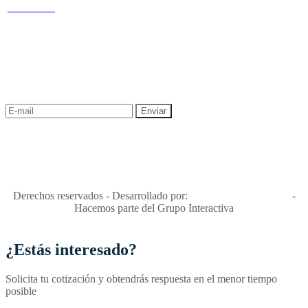
Política de Sostenibilidad
44 OF 602
NEWSLETTER
¡Recibe las mejores promociones para tus viajes,
descuentos y ofertas!
"Viajes Interactiva SAS - Nit 900.460.613-2, amiga de los niños y
niñas y enemiga de su explotación y de su abuso sexual."
Apóyamos la ley 679 que penaliza estos delitos en Colombia"
RNT No. 26346
Derechos reservados - Desarrollado por:
T&T Interactiva S.A.S
-
Hacemos parte del Grupo Interactiva
¿Estás interesado?
Solicita tu cotización y obtendrás respuesta en el menor tiempo
posible