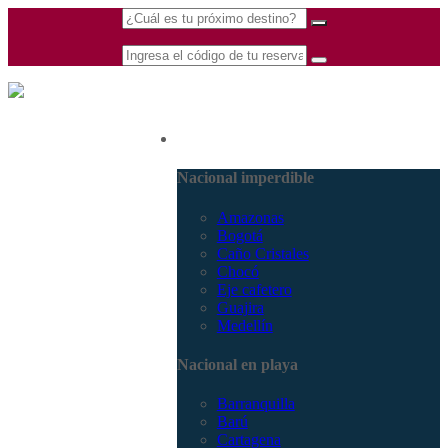
(601) 530 5586 -
Nacional
3168770630
3168785400
Nacional imperdible
Amazonas
Bogotá
Caño Cristales
Chocó
Eje cafetero
Guajira
Medellín
Nacional en playa
Barranquilla
Barú
Cartagena