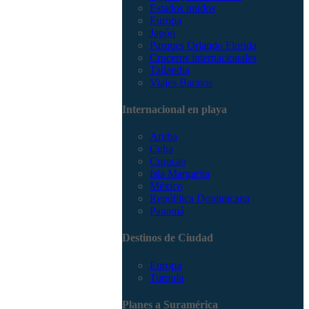
Estados unidos
Europa
Japón
Parques Orlando Florida
Cruceros internacionales
Tailandia
Viajes Baratos
Internacional en playa
Aruba
Cuba
Curacao
Isla Margarita
México
República Dominicana
Panamá
Destinos de Ciudad
Europa
Turquía
Planes a Suramérica