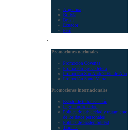
Argentina
Bolivia
Brasil
Ecuador
Perú
Promociones
Promociones nacionales
Promocion Coveñas
Promoción Eje Cafetero
Promoción San Andrés Fin de Año
Promoción Santa Marta
Promociones internacionales
Estado de tu transacción
Pago confirmación
Política de privacidad y tratamiento
de los datos personales
Política de Sostenibilidad
Tiquetes