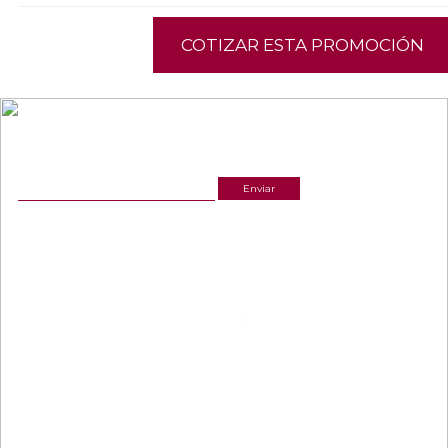
COTIZAR ESTA PROMOCIÓN
NEWSLETTER
¡Recibe las mejores promociones para tus viajes,
descuentos y ofertas!
ACERCA DE NOSOTROS
ESTAMOS UBICADOS
(601) 530 5586
Cr 14 # 94-44 OF 602
3168770630
NUESTRAS REDES
CELULAR Y WHATSAPP
3168770630
3168785400
LINKS
CONTACTANOS
Términos y condiciones
Política de privacidad y tratamiento de datos
gerencia@viajesinteractiva.com
Política de Sostenibilidad