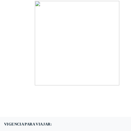
(601) 530 5586 -
3168785400
3168770630
VIGENCIA PARA VIAJAR: