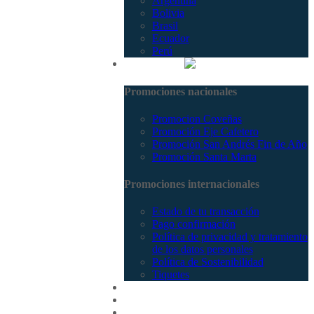
Argentina
Bolivia
Brasil
Ecuador
Perú
Promociones
Promociones nacionales
Promocion Coveñas
Promoción Eje Cafetero
Promoción San Andrés Fin de Año
Promoción Santa Marta
Promociones internacionales
Estado de tu transacción
Pago confirmación
Política de privacidad y tratamiento
de los datos personales
Política de Sostenibilidad
Tiquetes
Cotizar
Vuelos
Contactenos