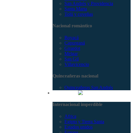
San Andrés y Providencia
Santa Marta
Tolú y coveñas
Nacional romántico
Boyacá
Capurganá
Girardot
Melgar
San Gil
Villavicencio
Quinceañeras nacional
Quinceañeras San Andrés
Internacional
Internacional imperdible
Africa
Egipto y Tierra Santa
Estados unidos
Europa