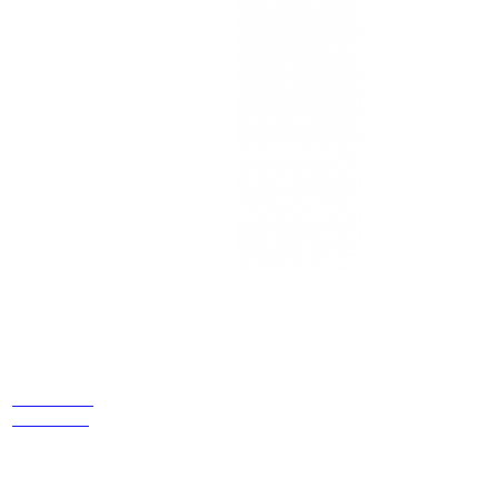
Estamos
ubicados
Cr 14 # 94-
44 OF 602