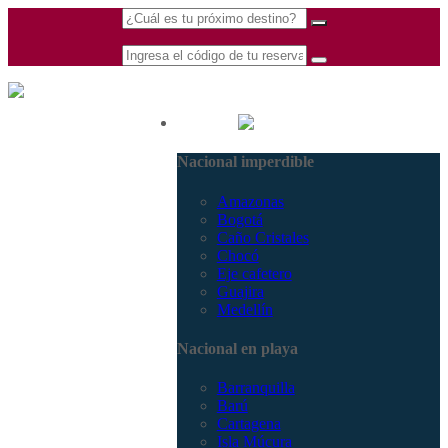
(601) 530 5586 -
Nacional
3168770630
Nacional imperdible
3168785400
Amazonas
Bogotá
Caño Cristales
Chocó
Eje cafetero
Guajira
Medellín
Nacional en playa
Barranquilla
Barú
Cartagena
Isla Múcura