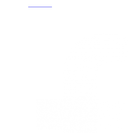
5586
3168785400
3168770630
Nuestras redes