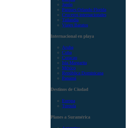
Japón
Parques Orlando Florida
Cruceros internacionales
Tailandia
Viajes Baratos
Internacional en playa
Aruba
Cuba
Curacao
Isla Margarita
México
República Dominicana
Panamá
Destinos de Ciudad
Europa
Turquía
Planes a Suramérica