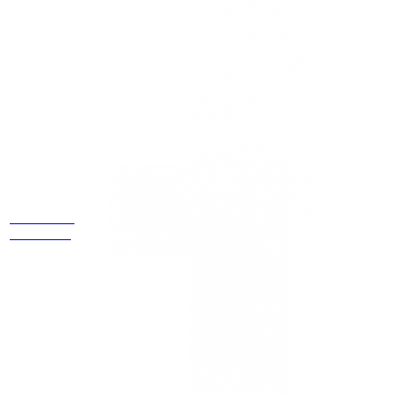
Estamos
ubicados
Cr 14 # 94-
44 OF 602