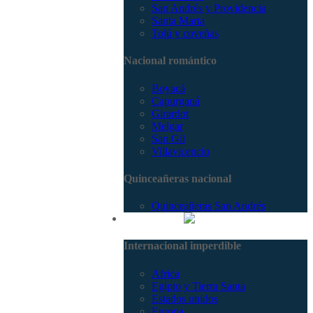
San Andrés y Providencia
Santa Marta
Tolú y coveñas
Nacional romántico
Boyacá
Capurganá
Girardot
Melgar
San Gil
Villavicencio
Quinceañeras nacional
Quinceañeras San Andrés
Internacional
Internacional imperdible
Africa
Egipto y Tierra Santa
Estados unidos
Europa