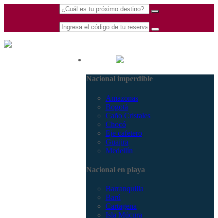
(601) 530 5586 -
Nacional
3168770630
Nacional imperdible
3168785400
Amazonas
Bogotá
Caño Cristales
Chocó
Eje cafetero
Guajira
Medellín
Nacional en playa
Barranquilla
Barú
Cartagena
Isla Múcura