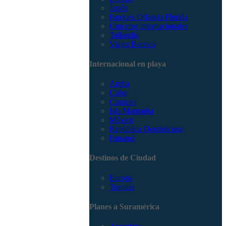
Japón
Parques Orlando Florida
Cruceros internacionales
Tailandia
Viajes Baratos
Internacional en playa
Aruba
Cuba
Curacao
Isla Margarita
México
República Dominicana
Panamá
Destinos de Ciudad
Europa
Turquía
Planes a Suramérica