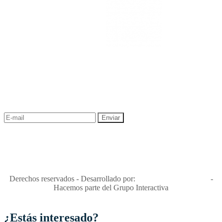
NEWSLETTER
¡Recibe las mejores promociones para tus viajes,
descuentos y ofertas!
"Viajes Interactiva SAS - Nit 900.460.613-2, amiga de los niños y
niñas y enemiga de su explotación y de su abuso sexual."
Apóyamos la ley 679 que penaliza estos delitos en Colombia"
RNT No. 26346
Derechos reservados - Desarrollado por:
T&T Interactiva S.A.S
-
Hacemos parte del Grupo Interactiva
¿Estás interesado?