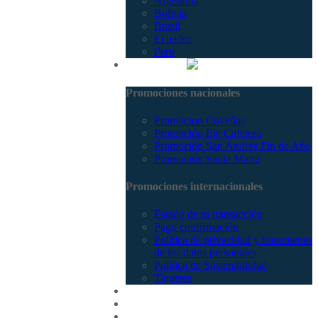
Argentina
Bolivia
Brasil
Ecuador
Perú
Promociones
Promociones nacionales
Promocion Coveñas
Promoción Eje Cafetero
Promoción San Andrés Fin de Año
Promoción Santa Marta
Promociones internacionales
Estado de tu transacción
Pago confirmación
Política de privacidad y tratamiento
de los datos personales
Política de Sostenibilidad
Tiquetes
Cotizar
Vuelos
Contactenos