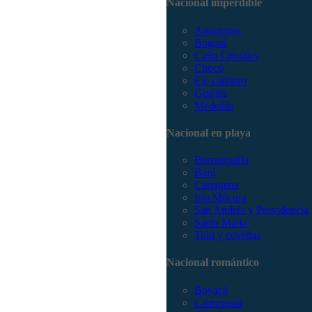
Nacional imperdible
Amazonas
Bogotá
Caño Cristales
Chocó
Eje cafetero
Guajira
Medellín
Nacional en playa
Barranquilla
Barú
Cartagena
Isla Múcura
San Andrés y Providencia
Santa Marta
Tolú y coveñas
Nacional romántico
Boyacá
Capurganá