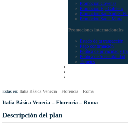
Promocion Coveñas
Promoción Eje Cafetero
Promoción San Andrés Fi
Promoción Santa Marta
Promociones internacionales
Estado de tu transacción
Pago confirmación
Política de privacidad y tr
Política de Sostenibilidad
Tiquetes
Cotizar
Vuelos
Contactenos
Estas en:
Italia Básica Venecia – Florencia – Roma
Italia Básica Venecia – Florencia – Roma
Descripción del plan