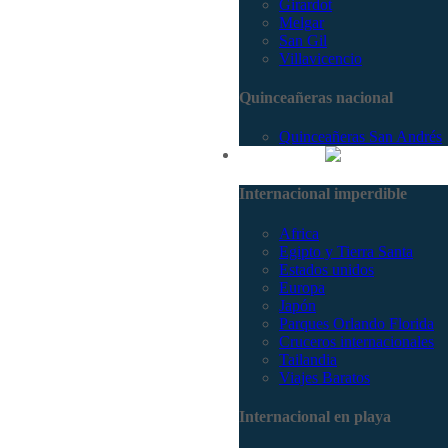
Girardot
Melgar
San Gil
Villavicencio
Quinceañeras nacional
Quinceañeras San Andrés
Internacional
Internacional imperdible
Africa
Egipto y Tierra Santa
Estados unidos
Europa
Japón
Parques Orlando Florida
Cruceros internacionales
Tailandia
Viajes Baratos
Internacional en playa