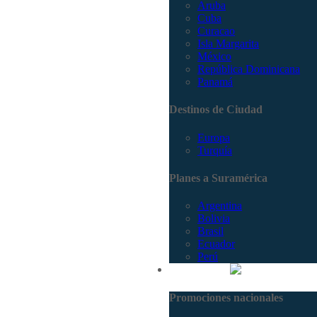
Aruba
Cuba
Curacao
Isla Margarita
México
República Dominicana
Panamá
Destinos de Ciudad
Europa
Turquía
Planes a Suramérica
Argentina
Bolivia
Brasil
Ecuador
Perú
Promociones
Promociones nacionales