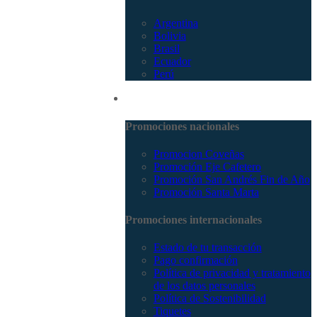
Argentina
Bolivia
Brasil
Ecuador
Perú
Promociones
Promociones nacionales
Promocion Coveñas
Promoción Eje Cafetero
Promoción San Andrés Fin de Año
Promoción Santa Marta
Promociones internacionales
Estado de tu transacción
Pago confirmación
Política de privacidad y tratamiento
de los datos personales
Política de Sostenibilidad
Tiquetes