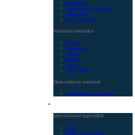
Isla Múcura
San Andrés y Providencia
Santa Marta
Tolú y coveñas
Nacional romántico
Boyacá
Capurganá
Girardot
Melgar
San Gil
Villavicencio
Quinceañeras nacional
Quinceañeras San Andrés
Internacional
Internacional imperdible
Africa
Egipto y Tierra Santa