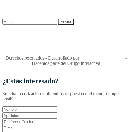
¡Recibe las mejores promociones para tus viajes,
descuentos y ofertas!
"Viajes Interactiva SAS - Nit 900.460.613-2, amiga de los niños y
niñas y enemiga de su explotación y de su abuso sexual."
Apóyamos la ley 679 que penaliza estos delitos en Colombia"
RNT No. 26346
Derechos reservados - Desarrollado por:
T&T Interactiva S.A.S
-
Hacemos parte del Grupo Interactiva
¿Estás interesado?
Solicita tu cotización y obtendrás respuesta en el menor tiempo
posible