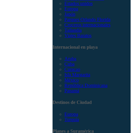
Estados unidos
Europa
Japón
Parques Orlando Florida
Cruceros internacionales
Tailandia
Viajes Baratos
Internacional en playa
Aruba
Cuba
Curacao
Isla Margarita
México
República Dominicana
Panamá
Destinos de Ciudad
Europa
Turquía
Planes a Suramérica