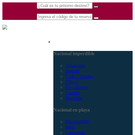
(601) 530 5586 -
Nacional
3168770630
3168785400
Nacional imperdible
Amazonas
Bogotá
Caño Cristales
Chocó
Eje cafetero
Guajira
Medellín
Nacional en playa
Barranquilla
Barú
Cartagena