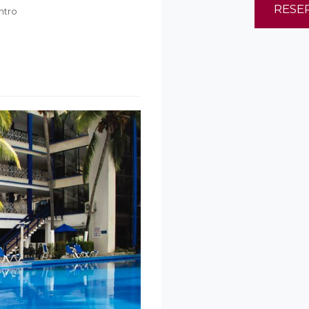
RESE
ntro