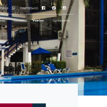
770630
3168785400
ones
Cotizar
Vuelos
Contactenos