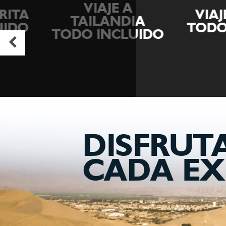
VIAJE A
VIAJE A J
TAILANDIA
TODO INCL
TODO INCLUIDO
DISFRUT
CADA EX