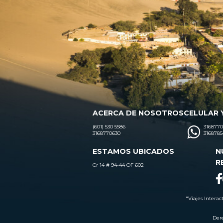
ACERCA DE NOSOTROS
CELULAR 
(601) 530 5586
3168770
3168770630
3168785
ESTAMOS UBICADOS
N
R
Cr 14 # 94-44 OF 602
"Viajes Interac
Dere