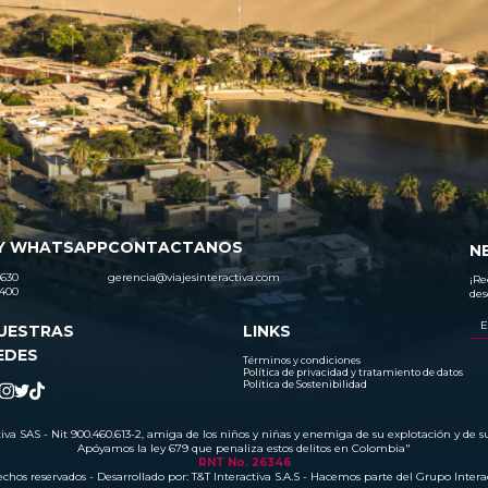
Y WHATSAPP
CONTACTANOS
N
630
gerencia@viajesinteractiva.com
¡Re
400
des
UESTRAS
LINKS
EDES
Términos y condiciones
Política de privacidad y tratamiento de datos
Política de Sostenibilidad
tiva SAS - Nit 900.460.613-2, amiga de los niños y niñas y enemiga de su explotación y de s
Apóyamos la ley 679 que penaliza estos delitos en Colombia"
RNT No. 26346
chos reservados - Desarrollado por:
T&T Interactiva S.A.S
- Hacemos parte del Grupo Intera