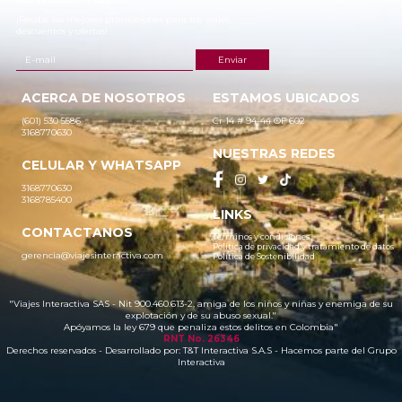
¡Recibe las mejores promociones para tus viajes,
descuentos y ofertas!
ACERCA DE NOSOTROS
ESTAMOS UBICADOS
(601) 530 5586
Cr 14 # 94-44 OF 602
3168770630
NUESTRAS REDES
CELULAR Y WHATSAPP
3168770630
3168785400
LINKS
CONTACTANOS
Términos y condiciones
Política de privacidad y tratamiento de datos
gerencia@viajesinteractiva.com
Política de Sostenibilidad
"Viajes Interactiva SAS - Nit 900.460.613-2, amiga de los niños y niñas y enemiga de su
explotación y de su abuso sexual."
Apóyamos la ley 679 que penaliza estos delitos en Colombia"
RNT No. 26346
Derechos reservados - Desarrollado por:
T&T Interactiva S.A.S
- Hacemos parte del Grupo
Interactiva