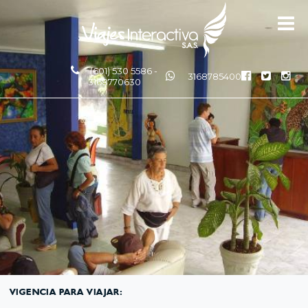
(601) 530 5586 -
3168785400
3168770630
VIGENCIA PARA VIAJAR: