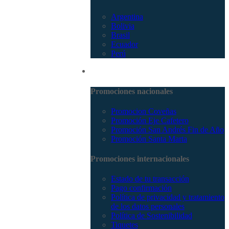
Argentina
Bolivia
Brasil
Ecuador
Perú
Promociones
Promociones nacionales
Promocion Coveñas
Promoción Eje Cafetero
Promoción San Andrés Fin de Año
Promoción Santa Marta
Promociones internacionales
Estado de tu transacción
Pago confirmación
Política de privacidad y tratamiento
de los datos personales
Política de Sostenibilidad
Tiquetes