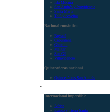
Isla Múcura
San Andrés y Providencia
Santa Marta
Tolú y coveñas
Nacional romántico
Boyacá
Capurganá
Girardot
Melgar
San Gil
Villavicencio
Quinceañeras nacional
Quinceañeras San Andrés
Internacional
Internacional imperdible
Africa
Egipto y Tierra Santa