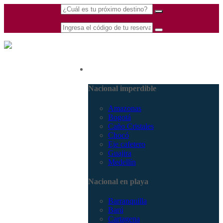
(601) 530 5586 -
Nacional
3168770630
3168785400
Nacional imperdible
Amazonas
Bogotá
Caño Cristales
Chocó
Eje cafetero
Guajira
Medellín
Nacional en playa
Barranquilla
Barú
Cartagena