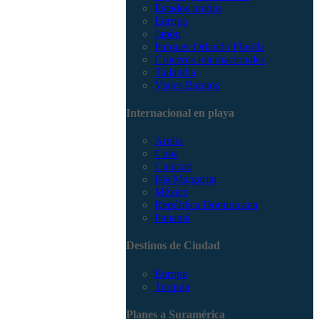
Estados unidos
Europa
Japón
Parques Orlando Florida
Cruceros internacionales
Tailandia
Viajes Baratos
Internacional en playa
Aruba
Cuba
Curacao
Isla Margarita
México
República Dominicana
Panamá
Destinos de Ciudad
Europa
Turquía
Planes a Suramérica