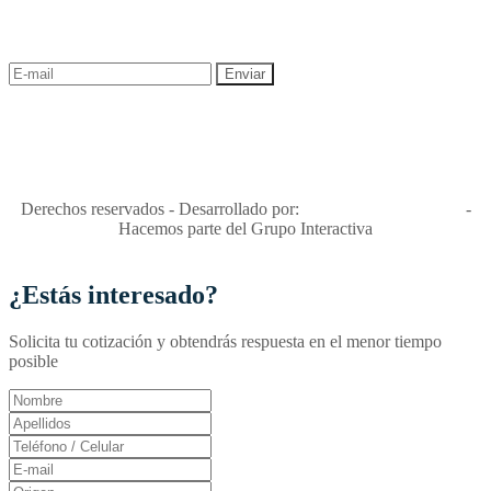
descuentos y ofertas!
"Viajes Interactiva SAS - Nit 900.460.613-2, amiga de los niños y
niñas y enemiga de su explotación y de su abuso sexual."
Apóyamos la ley 679 que penaliza estos delitos en Colombia"
RNT No. 26346
Derechos reservados - Desarrollado por:
T&T Interactiva S.A.S
-
Hacemos parte del Grupo Interactiva
¿Estás interesado?
Solicita tu cotización y obtendrás respuesta en el menor tiempo
posible