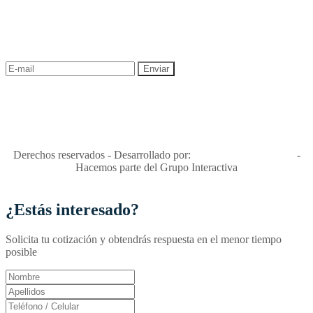
¡Recibe las mejores promociones para tus viajes,
descuentos y ofertas!
"Viajes Interactiva SAS - Nit 900.460.613-2, amiga de los niños y
niñas y enemiga de su explotación y de su abuso sexual."
Apóyamos la ley 679 que penaliza estos delitos en Colombia"
RNT No. 26346
Derechos reservados - Desarrollado por:
T&T Interactiva S.A.S
-
Hacemos parte del Grupo Interactiva
¿Estás interesado?
Solicita tu cotización y obtendrás respuesta en el menor tiempo
posible