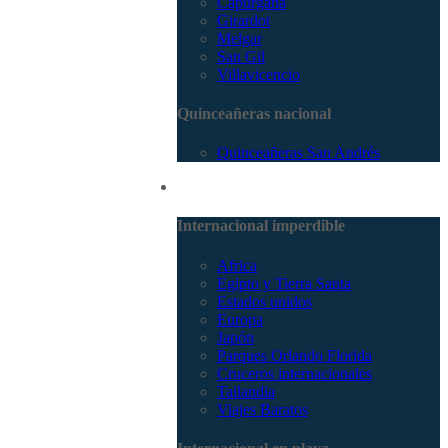
Capurganá
Girardot
Melgar
San Gil
Villavicencio
Quinceañeras nacional
Quinceañeras San Andrés
Internacional
Internacional imperdible
Africa
Egipto y Tierra Santa
Estados unidos
Europa
Japón
Parques Orlando Florida
Cruceros internacionales
Tailandia
Viajes Baratos