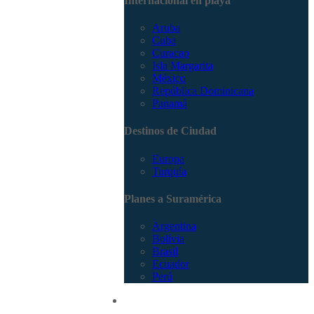
Internacional en playa
Aruba
Cuba
Curacao
Isla Margarita
México
República Dominicana
Panamá
Destinos de Ciudad
Europa
Turquía
Planes a Suramérica
Argentina
Bolivia
Brasil
Ecuador
Perú
Promociones