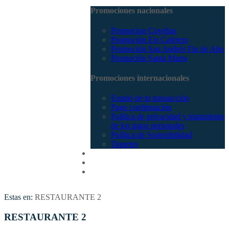
Promociones nacionales
Promocion Coveñas
Promoción Eje Cafetero
Promoción San Andrés Fin de Año
Promoción Santa Marta
Promociones internacionales
Estado de tu transacción
Pago confirmación
Política de privacidad y tratamiento
de los datos personales
Política de Sostenibilidad
Tiquetes
Cotizar
Vuelos
Contactenos
Estas en:
RESTAURANTE 2
RESTAURANTE 2