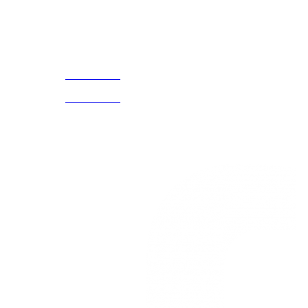
¡Encuentra tu propio lugar en el Mundo!
Acerca de
CELULAR Y WHATSAPP
nosotros
3168770630
(601) 530
5586
3168785400
3168770630
Nuestras redes