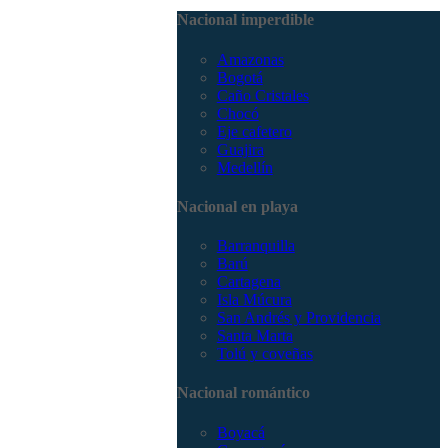
3168785400
Nacional imperdible
Amazonas
Bogotá
Caño Cristales
Chocó
Eje cafetero
Guajira
Medellín
Nacional en playa
Barranquilla
Barú
Cartagena
Isla Múcura
San Andrés y Providencia
Santa Marta
Tolú y coveñas
Nacional romántico
Boyacá