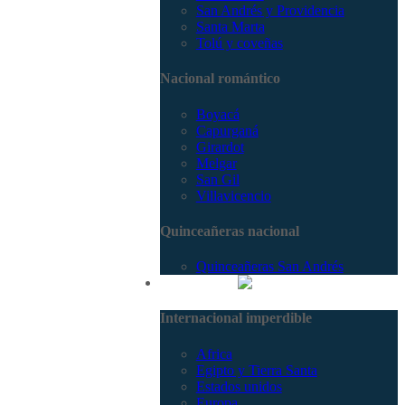
San Andrés y Providencia
Santa Marta
Tolú y coveñas
Nacional romántico
Boyacá
Capurganá
Girardot
Melgar
San Gil
Villavicencio
Quinceañeras nacional
Quinceañeras San Andrés
Internacional
Internacional imperdible
Africa
Egipto y Tierra Santa
Estados unidos
Europa