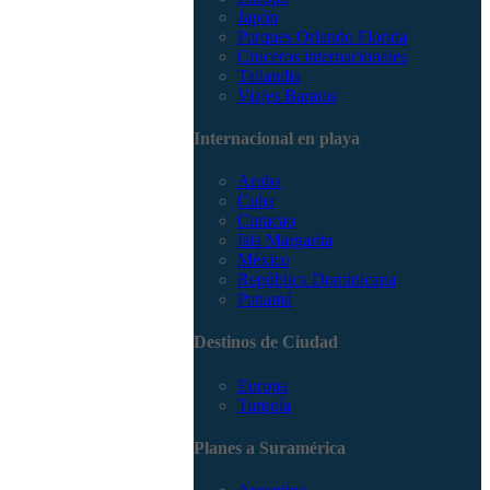
Japón
Parques Orlando Florida
Cruceros internacionales
Tailandia
Viajes Baratos
Internacional en playa
Aruba
Cuba
Curacao
Isla Margarita
México
República Dominicana
Panamá
Destinos de Ciudad
Europa
Turquía
Planes a Suramérica