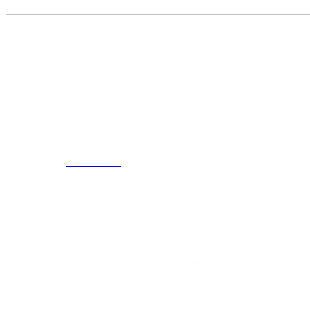
Disfruta
Cada Experiencia
¡Encuentra tu propio lugar en el Mundo!
Acerca de
CELULAR Y WHATSAPP
nosotros
3168770630
(601) 530
5586
3168785400
3168770630
Nuestras redes