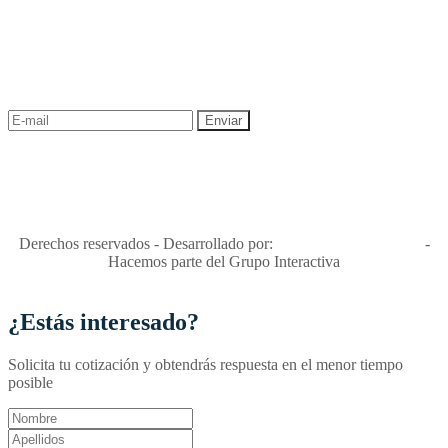
NEWSLETTER
¡Recibe las mejores promociones para tus viajes,
descuentos y ofertas!
"Viajes Interactiva SAS - Nit 900.460.613-2, amiga de los niños y
niñas y enemiga de su explotación y de su abuso sexual."
Apóyamos la ley 679 que penaliza estos delitos en Colombia"
RNT No. 26346
Derechos reservados - Desarrollado por:
T&T Interactiva S.A.S
-
Hacemos parte del Grupo Interactiva
¿Estás interesado?
Solicita tu cotización y obtendrás respuesta en el menor tiempo
posible