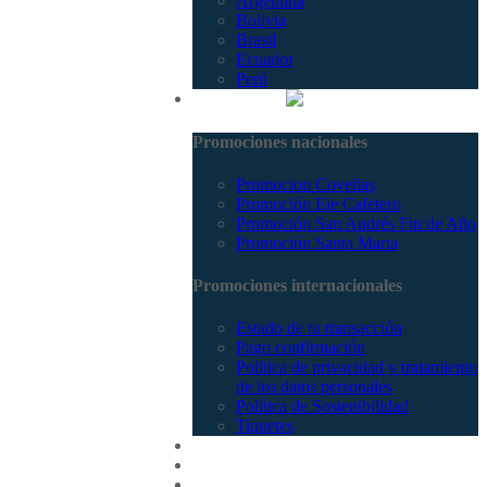
Argentina
Bolivia
Brasil
Ecuador
Perú
Promociones
Promociones nacionales
Promocion Coveñas
Promoción Eje Cafetero
Promoción San Andrés Fin de Año
Promoción Santa Marta
Promociones internacionales
Estado de tu transacción
Pago confirmación
Política de privacidad y tratamiento
de los datos personales
Política de Sostenibilidad
Tiquetes
Cotizar
Vuelos
Contactenos