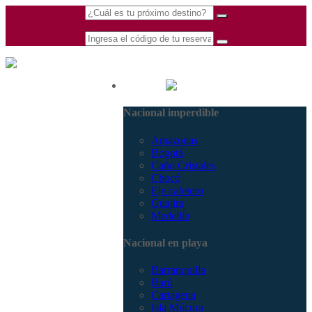
(601) 530 5586 -
Nacional
3168770630
Nacional imperdible
3168785400
Amazonas
Bogotá
Caño Cristales
Chocó
Eje cafetero
Guajira
Medellín
Nacional en playa
Barranquilla
Barú
Cartagena
Isla Múcura