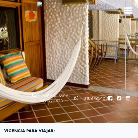
(601) 530 5586 -
3168785400
3168770630
VIGENCIA PARA VIAJAR: