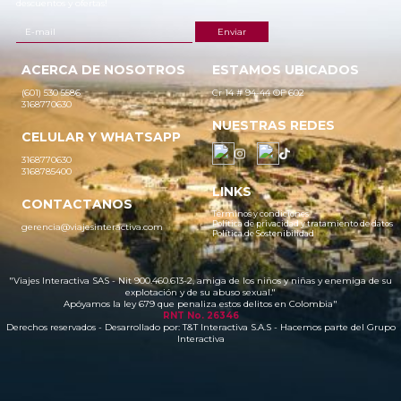
descuentos y ofertas!
ACERCA DE NOSOTROS
ESTAMOS UBICADOS
(601) 530 5586
Cr 14 # 94-44 OF 602
3168770630
NUESTRAS REDES
CELULAR Y WHATSAPP
3168770630
3168785400
LINKS
CONTACTANOS
Términos y condiciones
Política de privacidad y tratamiento de datos
gerencia@viajesinteractiva.com
Política de Sostenibilidad
"Viajes Interactiva SAS - Nit 900.460.613-2, amiga de los niños y niñas y enemiga de su
explotación y de su abuso sexual."
Apóyamos la ley 679 que penaliza estos delitos en Colombia"
RNT No. 26346
Derechos reservados - Desarrollado por:
T&T Interactiva S.A.S
- Hacemos parte del Grupo
Interactiva