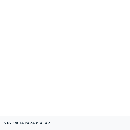
(601) 530 5586 -
3168785400
3168770630
VIGENCIA PARA VIAJAR: