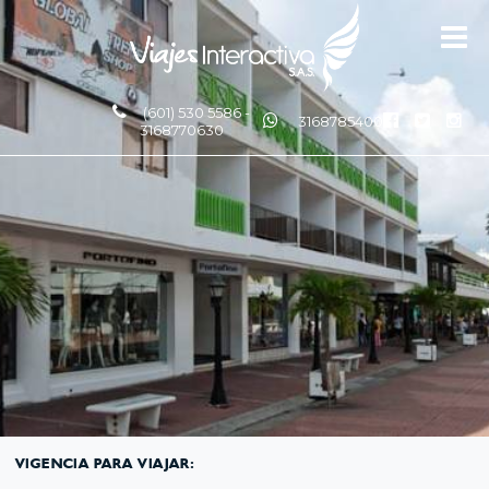
(601) 530 5586 -
3168785400
3168770630
VIGENCIA PARA VIAJAR: