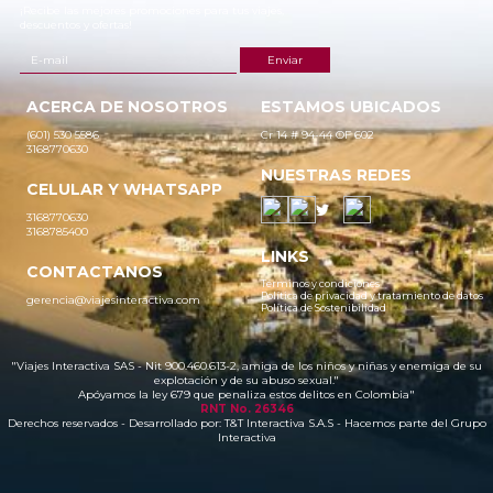
¡Recibe las mejores promociones para tus viajes,
descuentos y ofertas!
ACERCA DE NOSOTROS
ESTAMOS UBICADOS
(601) 530 5586
Cr 14 # 94-44 OF 602
3168770630
NUESTRAS REDES
CELULAR Y WHATSAPP
3168770630
3168785400
LINKS
CONTACTANOS
Términos y condiciones
Política de privacidad y tratamiento de datos
gerencia@viajesinteractiva.com
Política de Sostenibilidad
"Viajes Interactiva SAS - Nit 900.460.613-2, amiga de los niños y niñas y enemiga de su
explotación y de su abuso sexual."
Apóyamos la ley 679 que penaliza estos delitos en Colombia"
RNT No. 26346
Derechos reservados - Desarrollado por:
T&T Interactiva S.A.S
- Hacemos parte del Grupo
Interactiva