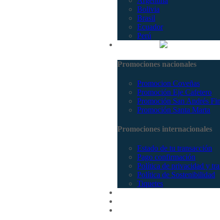
Argentina
Bolivia
Brasil
Ecuador
Perú
Promociones
Promociones nacionales
Promocion Coveñas
Promoción Eje Cafetero
Promoción San Andrés Fi
Promoción Santa Marta
Promociones internacionales
Estado de tu transacción
Pago confirmación
Política de privacidad y tr
Política de Sostenibilidad
Tiquetes
Cotizar
Vuelos
Contactenos