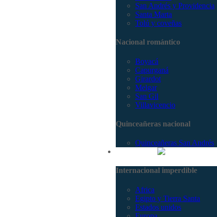
San Andrés y Providencia
Santa Marta
Tolú y coveñas
Nacional romántico
Boyacá
Capurganá
Girardot
Melgar
San Gil
Villavicencio
Quinceañeras nacional
Quinceañeras San Andrés
Internacional
Internacional imperdible
Africa
Egipto y Tierra Santa
Estados unidos
Europa