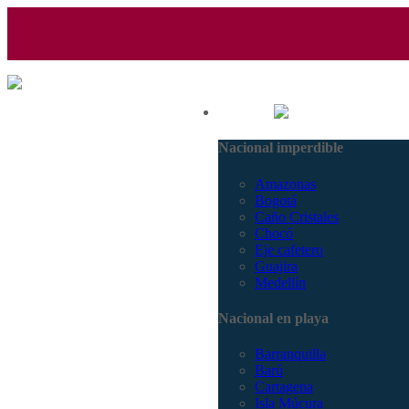
(601) 530 5586 - 3168770630
Nacional
3168785400
Nacional imperdible
Amazonas
Bogotá
Caño Cristales
Chocó
Eje cafetero
Guajira
Medellín
Nacional en playa
Barranquilla
Barú
Cartagena
Isla Múcura