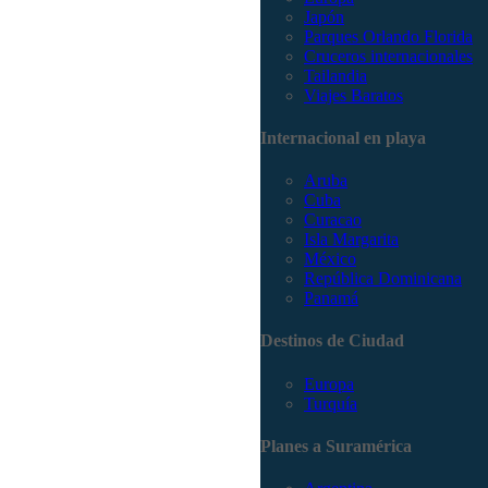
Japón
Parques Orlando Florida
Cruceros internacionales
Tailandia
Viajes Baratos
Internacional en playa
Aruba
Cuba
Curacao
Isla Margarita
México
República Dominicana
Panamá
Destinos de Ciudad
Europa
Turquía
Planes a Suramérica