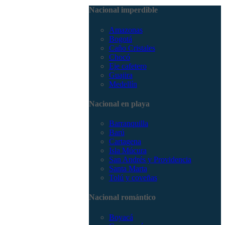
3168785400
Nacional imperdible
Amazonas
Bogotá
Caño Cristales
Chocó
Eje cafetero
Guajira
Medellín
Nacional en playa
Barranquilla
Barú
Cartagena
Isla Múcura
San Andrés y Providencia
Santa Marta
Tolú y coveñas
Nacional romántico
Boyacá