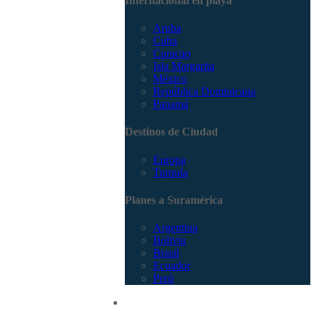
Internacional en playa
Aruba
Cuba
Curacao
Isla Margarita
México
República Dominicana
Panamá
Destinos de Ciudad
Europa
Turquía
Planes a Suramérica
Argentina
Bolivia
Brasil
Ecuador
Perú
Promociones