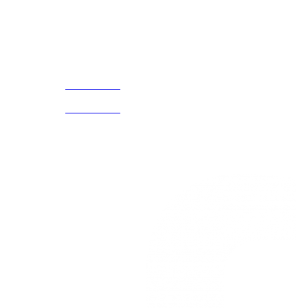
¡Encuentra tu propio lugar en el Mundo!
Acerca de
CELULAR Y WHATSAPP
nosotros
3168770630
(601) 530
5586
3168785400
3168770630
Nuestras redes