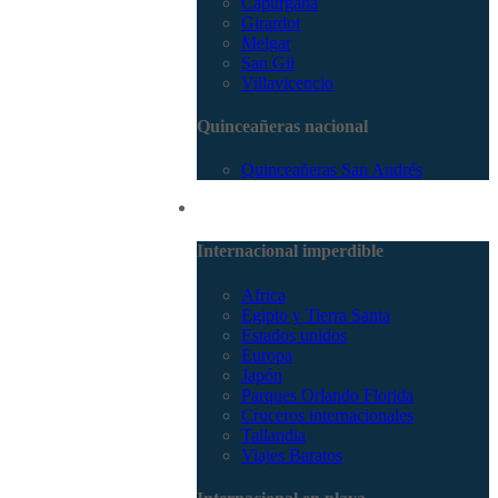
Capurganá
Girardot
Melgar
San Gil
Villavicencio
Quinceañeras nacional
Quinceañeras San Andrés
Internacional
Internacional imperdible
Africa
Egipto y Tierra Santa
Estados unidos
Europa
Japón
Parques Orlando Florida
Cruceros internacionales
Tailandia
Viajes Baratos