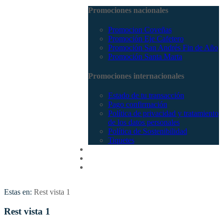
Promociones nacionales
Promocion Coveñas
Promoción Eje Cafetero
Promoción San Andrés Fin de Año
Promoción Santa Marta
Promociones internacionales
Estado de tu transacción
Pago confirmación
Política de privacidad y tratamiento
de los datos personales
Política de Sostenibilidad
Tiquetes
Cotizar
Vuelos
Contactenos
Estas en:
Rest vista 1
Rest vista 1