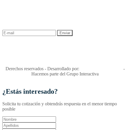
NEWSLETTER
¡Recibe las mejores promociones para tus viajes,
descuentos y ofertas!
"Viajes Interactiva SAS - Nit 900.460.613-2, amiga de los niños y
niñas y enemiga de su explotación y de su abuso sexual."
Apóyamos la ley 679 que penaliza estos delitos en Colombia"
RNT No. 26346
Derechos reservados - Desarrollado por:
T&T Interactiva S.A.S
-
Hacemos parte del Grupo Interactiva
¿Estás interesado?
Solicita tu cotización y obtendrás respuesta en el menor tiempo
posible