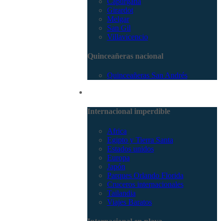
Capurganá
Girardot
Melgar
San Gil
Villavicencio
Quinceañeras nacional
Quinceañeras San Andrés
Internacional
Internacional imperdible
Africa
Egipto y Tierra Santa
Estados unidos
Europa
Japón
Parques Orlando Florida
Cruceros internacionales
Tailandia
Viajes Baratos