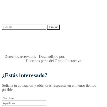
NEWSLETTER
¡Recibe las mejores promociones para tus viajes,
descuentos y ofertas!
"Viajes Interactiva SAS - Nit 900.460.613-2, amiga de los niños y
niñas y enemiga de su explotación y de su abuso sexual."
Apóyamos la ley 679 que penaliza estos delitos en Colombia"
RNT No. 26346
Derechos reservados - Desarrollado por:
T&T Interactiva S.A.S
-
Hacemos parte del Grupo Interactiva
¿Estás interesado?
Solicita tu cotización y obtendrás respuesta en el menor tiempo
posible