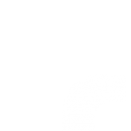
¡Encuentra tu propio lugar en el Mundo!
Acerca de
CELULAR Y WHATSAPP
nosotros
3168770630
(601) 530
5586
3168785400
3168770630
Nuestras redes