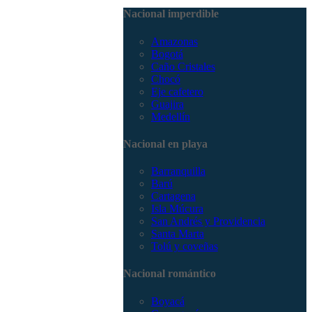
3168785400
Nacional imperdible
Amazonas
Bogotá
Caño Cristales
Chocó
Eje cafetero
Guajira
Medellín
Nacional en playa
Barranquilla
Barú
Cartagena
Isla Múcura
San Andrés y Providencia
Santa Marta
Tolú y coveñas
Nacional romántico
Boyacá