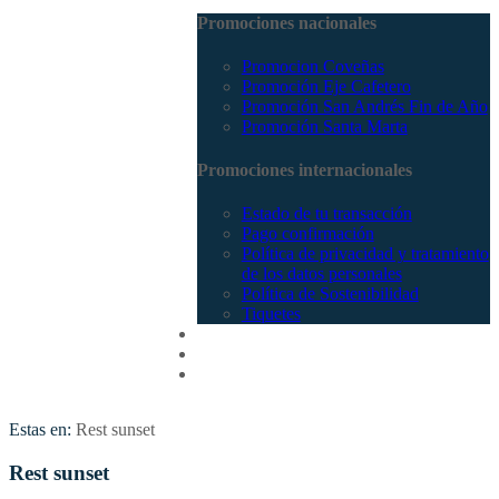
Promociones nacionales
Promocion Coveñas
Promoción Eje Cafetero
Promoción San Andrés Fin de Año
Promoción Santa Marta
Promociones internacionales
Estado de tu transacción
Pago confirmación
Política de privacidad y tratamiento
de los datos personales
Política de Sostenibilidad
Tiquetes
Cotizar
Vuelos
Contactenos
Estas en:
Rest sunset
Rest sunset