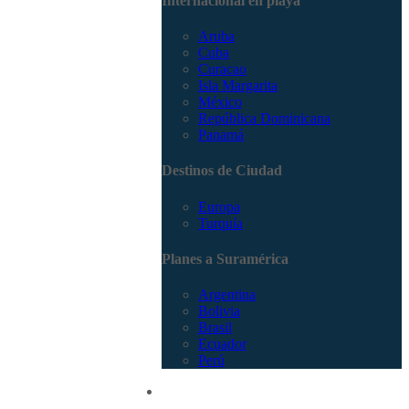
Internacional en playa
Aruba
Cuba
Curacao
Isla Margarita
México
República Dominicana
Panamá
Destinos de Ciudad
Europa
Turquía
Planes a Suramérica
Argentina
Bolivia
Brasil
Ecuador
Perú
Promociones