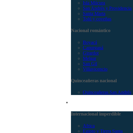
Isla Múcura
San Andrés y Providencia
Santa Marta
Tolú y coveñas
Nacional romántico
Boyacá
Capurganá
Girardot
Melgar
San Gil
Villavicencio
Quinceañeras nacional
Quinceañeras San Andrés
Internacional
Internacional imperdible
Africa
Egipto y Tierra Santa