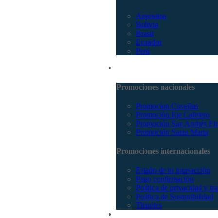
Argentina
Bolivia
Brasil
Ecuador
Perú
Promociones
Promociones nacionales
Promocion Coveñas
Promoción Eje Cafetero
Promoción San Andrés Fi
Promoción Santa Marta
Promociones internacionales
Estado de tu transacción
Pago confirmación
Política de privacidad y tr
Política de Sostenibilidad
Tiquetes
Cotizar