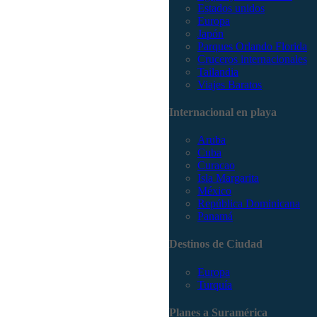
Estados unidos
Europa
Japón
Parques Orlando Florida
Cruceros internacionales
Tailandia
Viajes Baratos
Internacional en playa
Aruba
Cuba
Curacao
Isla Margarita
México
República Dominicana
Panamá
Destinos de Ciudad
Europa
Turquía
Planes a Suramérica