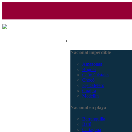
(601) 530 5586 - 3168770630
Nacional
3168785400
Nacional imperdible
Amazonas
Bogotá
Caño Cristales
Chocó
Eje cafetero
Guajira
Medellín
Nacional en playa
Barranquilla
Barú
Cartagena