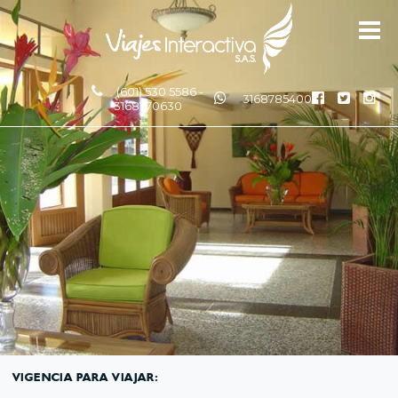
(601) 530 5586 -
3168785400
3168770630
VIGENCIA PARA VIAJAR: