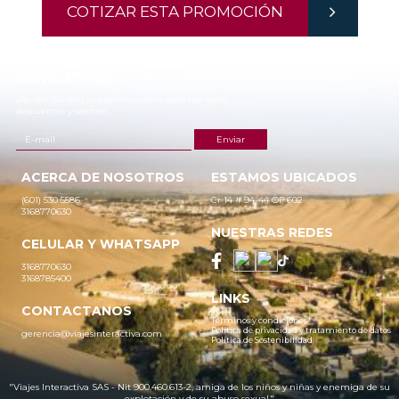
COTIZAR ESTA PROMOCIÓN
NEWSLETTER
¡Recibe las mejores promociones para tus viajes,
descuentos y ofertas!
ACERCA DE NOSOTROS
ESTAMOS UBICADOS
(601) 530 5586
Cr 14 # 94-44 OF 602
3168770630
NUESTRAS REDES
CELULAR Y WHATSAPP
3168770630
3168785400
LINKS
CONTACTANOS
Términos y condiciones
Política de privacidad y tratamiento de datos
gerencia@viajesinteractiva.com
Política de Sostenibilidad
"Viajes Interactiva SAS - Nit 900.460.613-2, amiga de los niños y niñas y enemiga de su
explotación y de su abuso sexual."