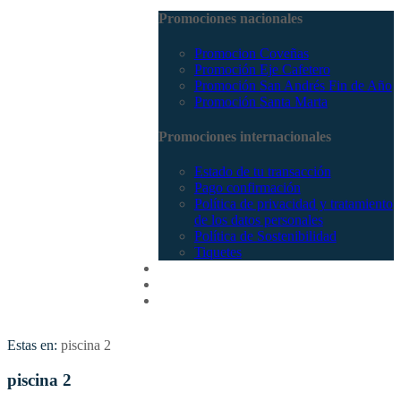
Promociones nacionales
Promocion Coveñas
Promoción Eje Cafetero
Promoción San Andrés Fin de Año
Promoción Santa Marta
Promociones internacionales
Estado de tu transacción
Pago confirmación
Política de privacidad y tratamiento
de los datos personales
Política de Sostenibilidad
Tiquetes
Cotizar
Vuelos
Contactenos
Estas en:
piscina 2
piscina 2