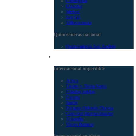
Capurganá
Girardot
Melgar
San Gil
Villavicencio
Quinceañeras nacional
Quinceañeras San Andrés
Internacional
Internacional imperdible
Africa
Egipto y Tierra Santa
Estados unidos
Europa
Japón
Parques Orlando Florida
Cruceros internacionales
Tailandia
Viajes Baratos