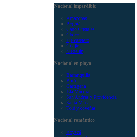
3168785400
Nacional imperdible
Amazonas
Bogotá
Caño Cristales
Chocó
Eje cafetero
Guajira
Medellín
Nacional en playa
Barranquilla
Barú
Cartagena
Isla Múcura
San Andrés y Providencia
Santa Marta
Tolú y coveñas
Nacional romántico
Boyacá