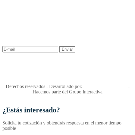
NEWSLETTER
¡Recibe las mejores promociones para tus viajes,
descuentos y ofertas!
"Viajes Interactiva SAS - Nit 900.460.613-2, amiga de los niños y
niñas y enemiga de su explotación y de su abuso sexual."
Apóyamos la ley 679 que penaliza estos delitos en Colombia"
RNT No. 26346
Derechos reservados - Desarrollado por:
T&T Interactiva S.A.S
-
Hacemos parte del Grupo Interactiva
¿Estás interesado?
Solicita tu cotización y obtendrás respuesta en el menor tiempo
posible