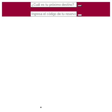
(601) 530 5586 -
Nacional
3168770630