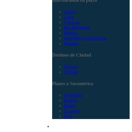
Internacional en playa
Aruba
Cuba
Curacao
Isla Margarita
México
República Dominicana
Panamá
Destinos de Ciudad
Europa
Turquía
Planes a Suramérica
Argentina
Bolivia
Brasil
Ecuador
Perú
Promociones