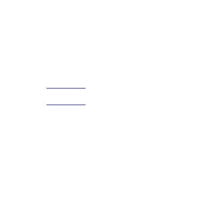
Cada Experiencia
¡Encuentra tu propio lugar en el Mundo!
Acerca de
CELULAR Y WHATSAPP
nosotros
3168770630
(601) 530
5586
3168785400
3168770630
Nuestras redes